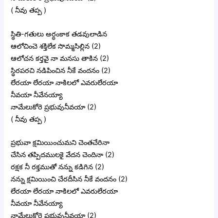
( నీవు తప్ప )
స్థితి-గతులు అర్ధంకాక తడవులాడిన
ఆలోచించె శక్తిలేక సొమ్మసిల్లిన (2)
ఆలోచన కర్తవై నా మనసు తాకిన (2)
స్థిరపరచి నడిపించిన నీకే వందనం (2)
లేరయా లేరయా నాకిలలో ఎవరులేరయా
నీవయా నీవేనయ్యా
నామేలుకోరె ప్రభువునీవయా (2)
( నీవు తప్ప )
ప్రభువా క్షమియించుమని చెంతచేరినా
చేసిన తప్పిదములకై వేదన చెందినా (2)
రక్షక నీ రక్తముతో నన్ను కడిగిన (2)
నన్ను క్షమియించి చేరదీసిన నీకే వందనం (2)
లేరయా లేరయా నాకిలలో ఎవరులేరయా
నీవయా నీవేనయ్యా
నామేలుకోరె ప్రభువునీవయా (2)