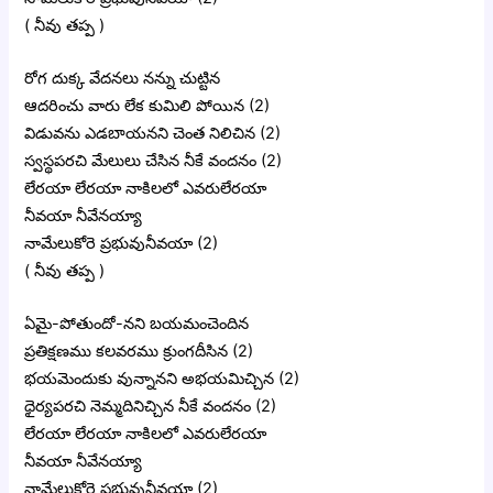
( నీవు తప్ప )
రోగ దుక్క వేదనలు నన్ను చుట్టిన
ఆదరించు వారు లేక కుమిలి పోయిన (2)
విడువను ఎడబాయనని చెంత నిలిచిన (2)
స్వస్థపరచి మేలులు చేసిన నీకే వందనం (2)
లేరయా లేరయా నాకిలలో ఎవరులేరయా
నీవయా నీవేనయ్యా
నామేలుకోరె ప్రభువునీవయా (2)
( నీవు తప్ప )
ఏమై-పోతుందో-నని బయమంచెందిన
ప్రతిక్షణము కలవరము క్రుంగదీసిన (2)
భయమెందుకు వున్నానని అభయమిచ్చిన (2)
ధైర్యపరచి నెమ్మదినిచ్చిన నీకే వందనం (2)
లేరయా లేరయా నాకిలలో ఎవరులేరయా
నీవయా నీవేనయ్యా
నామేలుకోరె ప్రభువునీవయా (2)