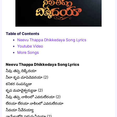
Table of Contents
Neevu Thappa Dhikkedaya Song Lyrics
Youtube Video
More Songs
Neevu Thappa Dhikkedaya Song Lyrics
నీవు తప్ప దిక్కేదయా
నీలా కృప చూపెదెవరయా (2)
కనికర సంపన్నుడా
కృప మహదైశ్వర్యుడా (2)
నీవు తప్ప నాకిలలో ఎవరులేరయా (2)
లేరయా లేరయా నాకిలలో ఎవరులేరయా
నీవయా నీవేనయ్యా
నామేలుకోరె ప్రభువునీవయా (2)