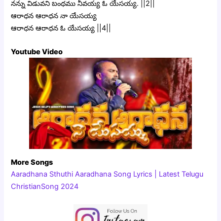
నన్ను విడువని బంధము నీవయ్య ఓ యేసయ్య. ||2||
ఆరాధన ఆరాధన నా యేసయ్య
ఆరాధన ఆరాధన ఓ యేసయ్య ||4||
Youtube Video
More Songs
Aaradhana Sthuthi Aaradhana Song Lyrics | Latest Telugu
ChristianSong 2024