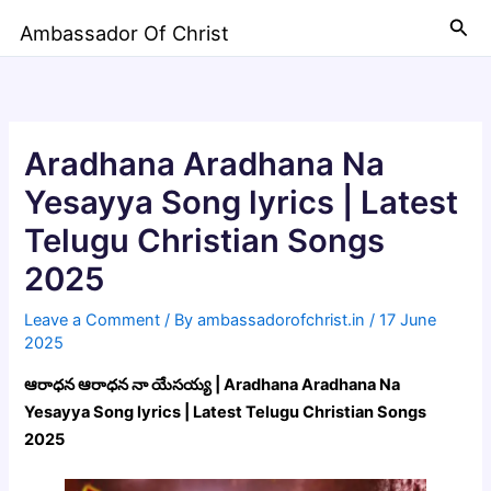
Skip
Sea
Ambassador Of Christ
to
content
Aradhana Aradhana Na
Yesayya Song lyrics | Latest
Telugu Christian Songs
2025
Leave a Comment
/ By
ambassadorofchrist.in
/
17 June
2025
ఆరాధన ఆరాధన నా యేసయ్య | Aradhana Aradhana Na
Yesayya Song lyrics | Latest Telugu Christian Songs
2025