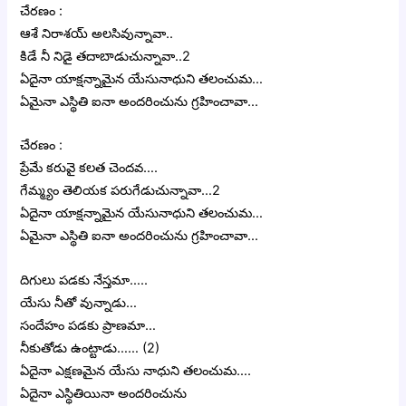
చేరణం :
ఆశే నిరాశయ్ అలసివున్నావా..
కిడే నీ నిడై తదాబాడుచున్నావా..2
ఏదైనా యాక్షన్నామైన యేసునాధుని తలంచుమ…
ఏమైనా ఎస్థితి ఐనా అందరించును గ్రహించావా…
చేరణం :
ప్రేమే కరువై కలత చెందవ….
గేమ్మ్యం తెలియక పరుగేడుచున్నావా…2
ఏదైనా యాక్షన్నామైన యేసునాధుని తలంచుమ…
ఏమైనా ఎస్థితి ఐనా అందరించును గ్రహించావా…
దిగులు పడకు నేస్తమా…..
యేసు నీతో వున్నాడు…
సందేహం పడకు ప్రాణమా…
నీకుతోడు ఉంట్టాడు…… (2)
ఏదైనా ఎక్షణమైన యేసు నాధుని తలంచుమ….
ఏదైనా ఎస్థితియినా అందరించును