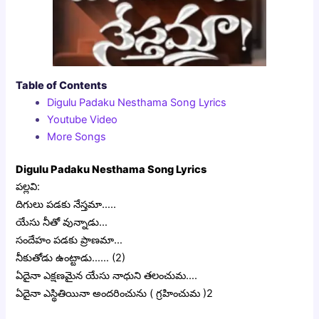
Table of Contents
Digulu Padaku Nesthama Song Lyrics
Youtube Video
More Songs
Digulu Padaku Nesthama Song Lyrics
పల్లవి:
దిగులు పడకు నేస్తమా…..
యేసు నీతో వున్నాడు…
సందేహం పడకు ప్రాణమా…
నీకుతోడు ఉంట్టాడు…… (2)
ఏదైనా ఎక్షణమైన యేసు నాధుని తలంచుమ….
ఏదైనా ఎస్థితియినా అందరించును ( గ్రహించుమ )2