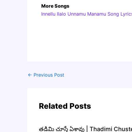
More Songs
Innellu Ilalo Unnamu Manamu Song Lyrics
←
Previous Post
Related Posts
తడిమి చూస్తే ఏశావు | Thadimi Chus