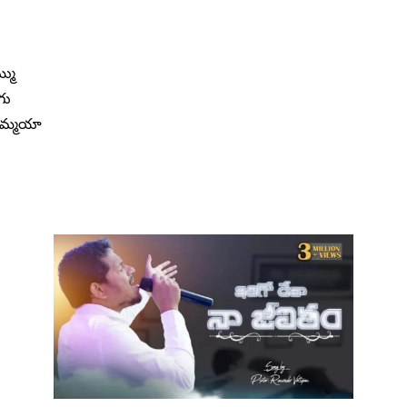
్ము
గు
నిమ్మయా