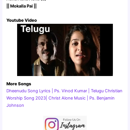
|| Mokalla Pai ||
Youtube Video
More Songs
Dheenudu Song Lyrics | Ps. Vinod Kumar | Telugu Christian
Worship Song 2023| Christ Alone Music | Ps. Benjamin
Johnson