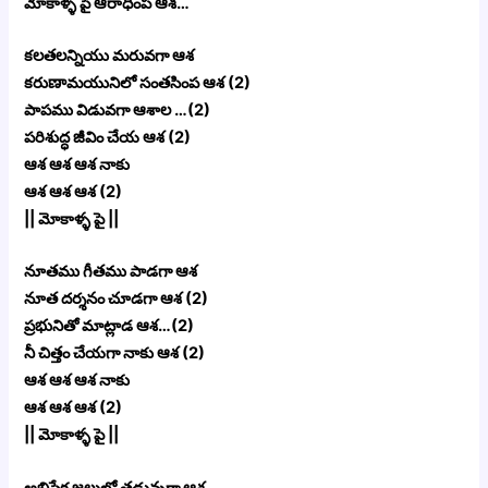
మోకాళ్ళ పై ఆరాధింప ఆశ…
కలతలన్నియు మరువగా ఆశ
కరుణామయునిలో సంతసింప ఆశ (2)
పాపము విడువగా ఆశాల …(2)
పరిశుద్ధ జీవిం చేయ ఆశ (2)
ఆశ ఆశ ఆశ నాకు
ఆశ ఆశ ఆశ (2)
|| మోకాళ్ళ పై ||
నూతము గీతము పాడగా ఆశ
నూత దర్శనం చూడగా ఆశ (2)
ప్రభునితో మాట్లాడ ఆశ…(2)
నీ చిత్తం చేయగా నాకు ఆశ (2)
ఆశ ఆశ ఆశ నాకు
ఆశ ఆశ ఆశ (2)
|| మోకాళ్ళ పై ||
అభిషేక జల్లులో తడువుగా ఆశ