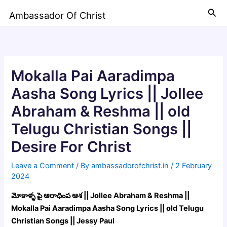
Skip
Sea
Ambassador Of Christ
to
content
Mokalla Pai Aaradimpa
Aasha Song Lyrics || Jollee
Abraham & Reshma || old
Telugu Christian Songs ||
Desire For Christ
Leave a Comment
/ By
ambassadorofchrist.in
/
2 February
2024
మోకాళ్ళ పై ఆరాధింప ఆశ || Jollee Abraham & Reshma ||
Mokalla Pai Aaradimpa Aasha Song Lyrics || old Telugu
Christian Songs || Jessy Paul