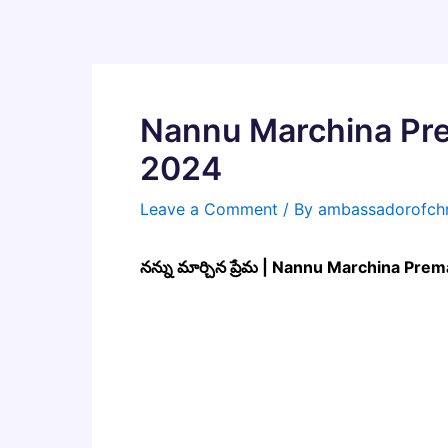
Skip
to
content
Nannu Marchina Prem
2024
Leave a Comment
/ By
ambassadorofchr
నన్ను మార్చిన ప్రేమ | Nannu Marchina Pr