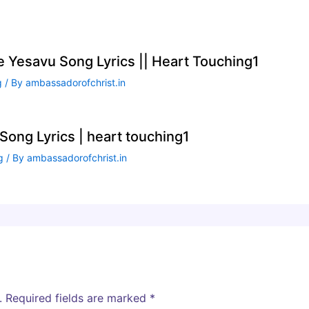
te Yesavu Song Lyrics || Heart Touching1
g
/ By
ambassadorofchrist.in
ong Lyrics | heart touching1
g
/ By
ambassadorofchrist.in
.
Required fields are marked
*