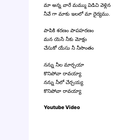
మా అన్న వారే మమ్ము విడిచి వెళ్లిన
నీవే గా మాకు ఇలలో మా దైర్యము.
పాపికి శరణం పాపహరణం
మన యెసే నీకు మోక్షం
చేసుకో యేసు నీ నీసొంతం
నన్ను నీల మార్చయా
కొనిపోవా రావయ్యా
నన్ను నీలో చేర్చయ్య
కొనిపోవా రావయ్యా
Youtube Video