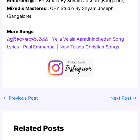
Recorded @
CFY Studio By Shyam Joseph (Bangalore)
Mixed & Mastered :
CFY Studio By Shyam Joseph
(Bangalore)
More Songs
ఎల్లవేళలా ఆరాధించెదన్ | Yella Velala Aaradhinchedan Song
Lyrics | Paul Emmanuel | New Telugu Christian Songs
←
Previous Post
Next Post
→
Related Posts