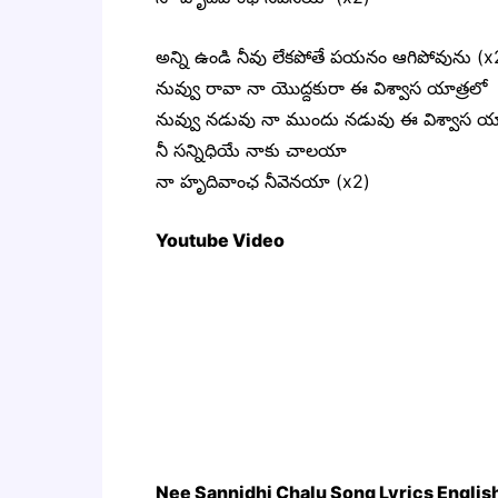
అన్ని ఉండి నీవు లేకపోతే పయనం ఆగిపోవును (x
నువ్వు రావా నా యొద్దకురా ఈ విశ్వాస యాత్రలో
నువ్వు నడువు నా ముందు నడువు ఈ విశ్వాస యా
నీ సన్నిధియే నాకు చాలయా
నా హృదివాంఛ నీవెనయా (x2)
Youtube Video
Nee Sannidhi Chalu Song Lyrics Englis