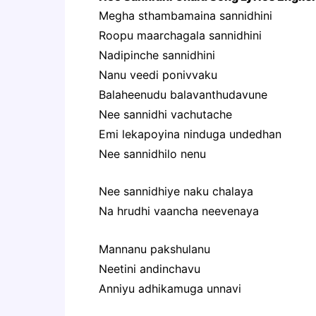
Megha sthambamaina sannidhini
Roopu maarchagala sannidhini
Nadipinche sannidhini
Nanu veedi ponivvaku
Balaheenudu balavanthudavune
Nee sannidhi vachutache
Emi lekapoyina ninduga undedhan
Nee sannidhilo nenu
Nee sannidhiye naku chalaya
Na hrudhi vaancha neevenaya
Mannanu pakshulanu
Neetini andinchavu
Anniyu adhikamuga unnavi