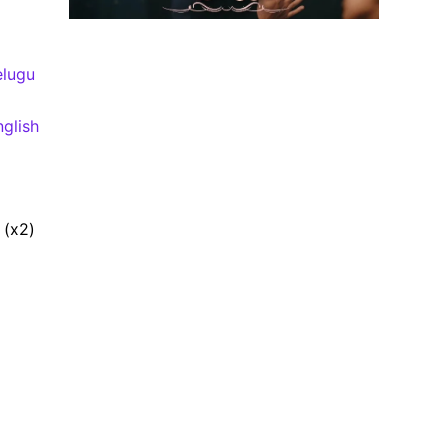
elugu
glish
 (x2)