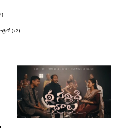
2)
త్రలో (x2)
h