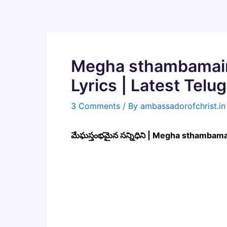
Skip
to
content
Megha sthambamaina
Lyrics | Latest Tel
3 Comments
/ By
ambassadorofchrist.i
మేఘస్తంభమైన సన్నిధిని | Megha sthambam