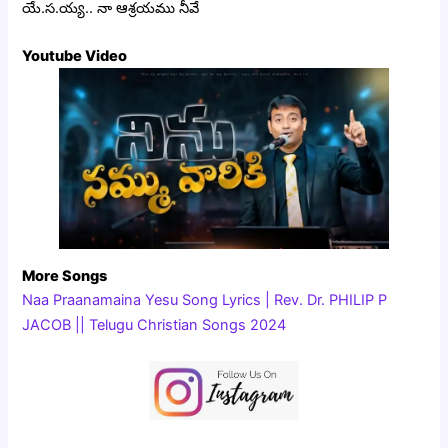
యే.స.య్య.. నా ఆశ్రయము నీవే
Youtube Video
More Songs
Naa Praanamaina Yesu Song Lyrics | Rev. Dr. PHILIP P
JACOB || Telugu Christian Songs 2024