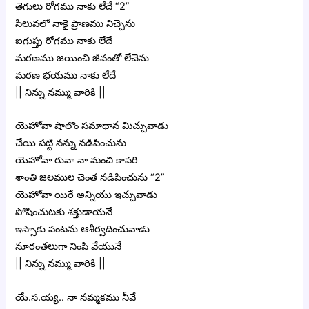
తెగులు రోగము నాకు లేదే “2”
సిలువలో నాకై ప్రాణము నిచ్చెను
ఐగుప్తు రోగము నాకు లేదే
మరణము జయించి జీవంతో లేచెను
మరణ భయము నాకు లేదే
|| నిన్ను నమ్ము వారికి ||
యెహోవా షాలొం సమాధాన మిచ్చువాడు
చేయి పట్టి నన్ను నడిపించును
యెహోవా రువా నా మంచి కాపరి
శాంతి జలముల చెంత నడిపించును “2”
యెహోవా యిరే అన్నియు ఇచ్చువాడు
పోషించుటకు శక్తుడాయనే
ఇస్సాకు పంటను ఆశీర్వదించువాడు
నూరంతలుగా నింపి వేయునే
|| నిన్ను నమ్ము వారికి ||
యే.స.య్య.. నా నమ్మకము నీవే