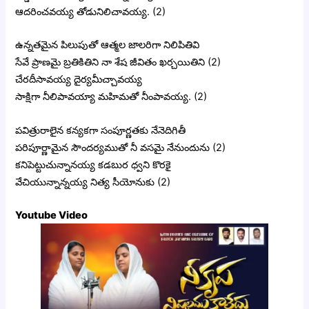
ఆదరించవయ్య తోడునిలిచావయ్య. (2)
ఉన్నతమైన పిలుపుతో ఆత్మల జాలరిగా నిలిపితివి
సేవే ప్రాణమై బ్రతికితిని నా శేష జీవితం ఖర్చయితిని (2)
చేరదీసావయ్య దైర్యమీచ్చావయ్య
సాక్షిగా నీలిపావయ్యా మహిమతో నీంపావయ్య. (2)
పవిత్రురాలైన కన్యకగా సంపూర్ణతకు నేనెదిగితీ
పరిపూర్ణామైన సౌందర్యముతో నీ వసమై నేనుందును (2)
కనిపెట్టుచున్నానయ్య కడబుర ధ్వని కొరకై
వేచియున్నాన్నయ్య నిత్య సీయోనుకు (2)
Youtube Video