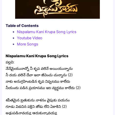
Table of Contents
Nispalamu Kani Krupa Song Lyrics
Youtube Video
More Songs
Nispalamu Kani Krupa Song Lyrics
పల్లవి:
నేనేమైయునాన్నో నీ కృప వలెనే అయియున్నాను
నీ దయ వలెనే దేవా ఇలా జీవించు చున్నాను (2)
నాకు అనుగ్రహింబడిన కృప నిష్పలము కాలేదు
నీయందు పడిన ప్రయాసము ఇల వ్యర్ధము కాలేదు (2)
శపీతమైన బ్రతుకును నాశనం వైపుకు పయనం
గూడు విడచిన పక్షిని తోడు లేని ఏకాకిని (2)
అడ్డుపడినావయ్య ఆదుకున్నావయ్య