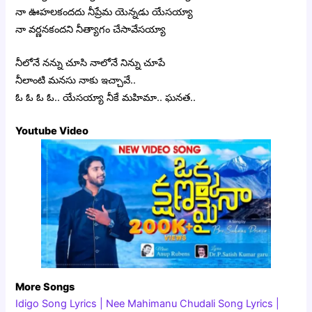
నా ఊహలకందదు నీప్రేమ యెన్నడు యేసయ్యా
నా వర్ణనకందని నీత్యాగం చేసావేసయ్యా
నీలోనే నన్ను చూసి నాలోనే నిన్ను చూపే
నీలాంటి మనసు నాకు ఇచ్చావే..
ఓ ఓ ఓ ఓ.. యేసయ్యా నీకే మహిమా.. ఘనత..
Youtube Video
More Songs
Idigo Song Lyrics | Nee Mahimanu Chudali Song Lyrics |