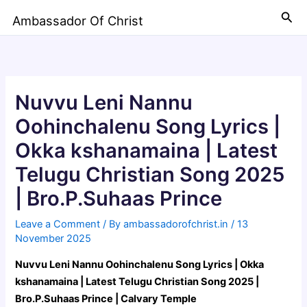
Skip
Sea
Ambassador Of Christ
to
content
Nuvvu Leni Nannu
Oohinchalenu Song Lyrics |
Okka kshanamaina | Latest
Telugu Christian Song 2025
| Bro.P.Suhaas Prince
Leave a Comment
/ By
ambassadorofchrist.in
/
13
November 2025
Nuvvu Leni Nannu Oohinchalenu Song Lyrics | Okka
kshanamaina | Latest Telugu Christian Song 2025 |
Bro.P.Suhaas Prince | Calvary Temple