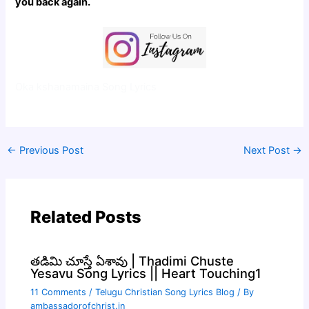
you back again.
Oka kshanamaina Song Lyrics
←
Previous Post
Next Post
→
Related Posts
తడిమి చూస్తే ఏశావు | Thadimi Chuste
Yesavu Song Lyrics || Heart Touching1
11 Comments
/
Telugu Christian Song Lyrics Blog
/ By
ambassadorofchrist.in