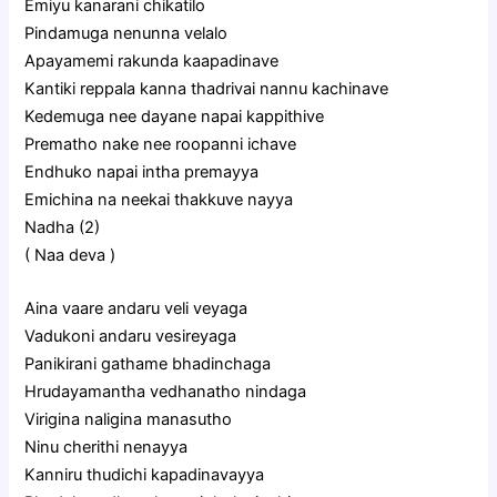
Emiyu kanarani chikatilo
Pindamuga nenunna velalo
Apayamemi rakunda kaapadinave
Kantiki reppala kanna thadrivai nannu kachinave
Kedemuga nee dayane napai kappithive
Prematho nake nee roopanni ichave
Endhuko napai intha premayya
Emichina na neekai thakkuve nayya
Nadha (2)
( Naa deva )
Aina vaare andaru veli veyaga
Vadukoni andaru vesireyaga
Panikirani gathame bhadinchaga
Hrudayamantha vedhanatho nindaga
Virigina naligina manasutho
Ninu cherithi nenayya
Kanniru thudichi kapadinavayya