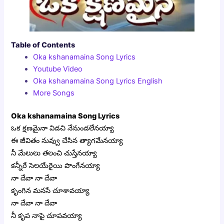
Table of Contents
Oka kshanamaina Song Lyrics
Youtube Video
Oka kshanamaina Song Lyrics English
More Songs
Oka kshanamaina Song Lyrics
ఒక క్షణమైనా విడచి నేనుండలేనయ్యా
ఈ జీవితం నువ్వు చేసిన త్యాగమేనయ్యా
నీ మేలులు తలంచి చుస్తేనయ్యా
కన్నీరే సెలయేరైయి పొంగేనయ్యా
నా దేవా నా దేవా
కృంగిన మనసే చూశావయ్యా
నా దేవా నా దేవా
నీ కృప నాపై చూపవయ్యా