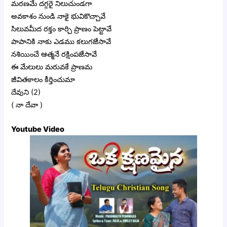
మరణమే దగ్గరై నిలుచుండగా
అవకాశం నుండి నాకై భువికొచ్చావే
సిలువమీద రక్తం కార్చి ప్రాణం పెట్టావే
పాపానికి నాకు ఎడము కలుగజేసావే
నశియించే ఆత్మనే రక్షింపజేసావే
ఈ మేలులు మరువకే ప్రాణమ
జీవితకాలం కీర్తించుమా
దేవుని (2)
( నా దేవా )
Youtube Video