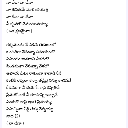
నా దేవా నా దేవా
నా జీవితమే మారిందయ్యా
నా దేవా నా దేవా
నీ కృపలో నేనుంటానయ్యా
( ఒక క్షణమైనా )
గర్భమందు నే పడిన తరుణంలో
ఒంటరిగా నేనున్నా సమయంలో
ఏమియు కానరాని చీకటిలో
పిండముగా నేనున్నా వేళలో
అపాయమేమి రాకుండా కాపాడినవే
కంటికి రెప్పలా కన్నా తడ్రివై నన్ను కాచినవే
కేడెముగా నీ దయనే నాపై కప్పితివే
ప్రేమతో నాకే నీ రూపాన్ని ఇచ్చావే
ఎందుకో నాపై ఇంత ప్రేమయ్య
ఏమిచ్చినా నీకై తక్కువేన్నయ్య
నాధ (2)
( నా దేవా )