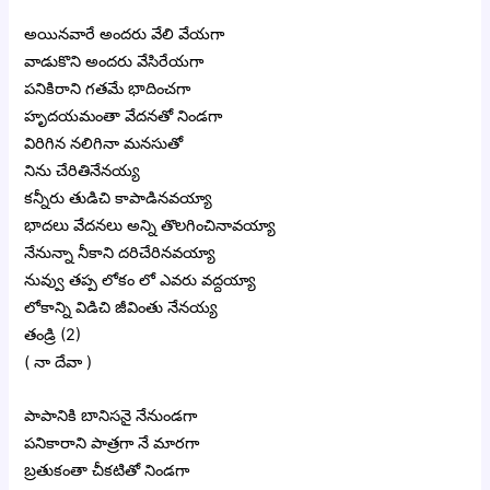
అయినవారే అందరు వేలి వేయగా
వాడుకొని అందరు వేసిరేయగా
పనికిరాని గతమే భాదించగా
హృదయమంతా వేదనతో నిండగా
విరిగిన నలిగినా మనసుతో
నిను చేరితినేనయ్య
కన్నీరు తుడిచి కాపాడినవయ్యా
భాదలు వేదనలు అన్ని తొలగించినావయ్యా
నేనున్నా నీకాని దరిచేరినవయ్యా
నువ్వు తప్ప లోకం లో ఎవరు వద్దయ్యా
లోకాన్ని విడిచి జీవింతు నేనయ్య
తండ్రి (2)
( నా దేవా )
పాపానికి బానిసనై నేనుండగా
పనికారాని పాత్రగా నే మారగా
బ్రతుకంతా చీకటితో నిండగా