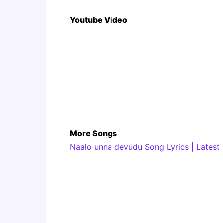
Youtube Video
More Songs
Naalo unna devudu Song Lyrics | Latest
నీకోసమై నేను వేచి ఉన్న
నీ శక్తితో అయ్యా నన్ను నింపుమా(2)
ఆరాధనారాధన ఆరాధనే
ఆరాధనారాధన ఆరాధానే(2)