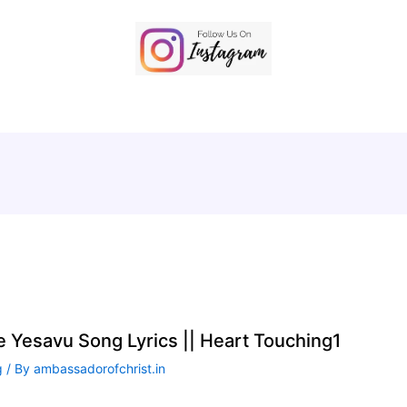
te Yesavu Song Lyrics || Heart Touching1
g
/ By
ambassadorofchrist.in