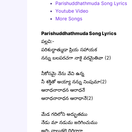
Parishuddhathmuda Song Lyrics
Youtube Video
More Songs
Parishuddhathmuda Song Lyrics
పల్లవి:-
పరిశుద్దాత్ముడా ప్రియ సహాయక
నన్ను బలపరచగా నాకై వరమైతివా (2)
నీకోసమై నేను వేచి ఉన్న
నీ శక్తితో అయ్యా నన్ను నింపుమా(2)
ఆరాధనారాధన ఆరాధనే
ఆరాధనారాధన ఆరాధానే(2)
మేడ గదిలోని అద్భుతము
నేడు మా నడుమ జరిగించుము
అగ్ని నాలుకలై దిగిరాగా