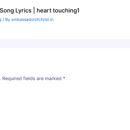
ong Lyrics | heart touching1
g
/ By
ambassadorofchrist.in
.
Required fields are marked
*