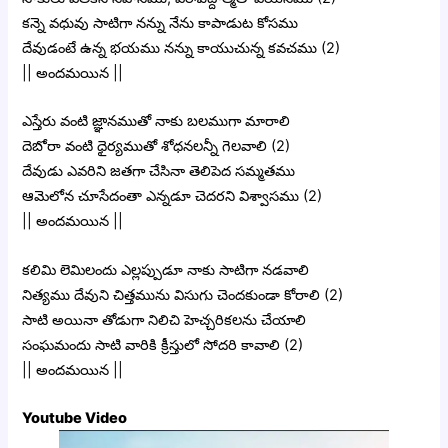
కన్నె వధువు సాటిగా నన్ను నేను కాపాడుట కోసము
దేవుడంటే ఉన్న భయము నన్ను కాయుచున్న కవచము (2)
|| అందమయిన ||
ఎస్తేరు వంటి జ్ఞానముతో నాకు బలముగా మారాలి
దెబోరా వంటి ధైర్యముతో శోధనలన్నీ గెలవాలి (2)
దేవుడు ఎవరిని జతగా చేసినా తెలిపెద సమ్మతము
ఆమెలోన చూసేదంతా ఎన్నడూ చెదరని విశ్వాసము (2)
|| అందమయిన ||
కలిమి లెమిలందు ఎల్లప్పుడూ నాకు సాటిగా నడవాలి
నిత్యము దేవుని చిత్తమును విసుగు చెందకుండా కోరాలి (2)
సాటి అయినా తోడుగా నిలిచి హెచ్చరికలను చేయాలి
సంఘమందు సాటి వారికి క్రీస్తులో సోదరి కావాలి (2)
|| అందమయిన ||
Youtube Video