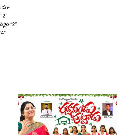
ుండగా
 “2”
లిరి “2”
“4”