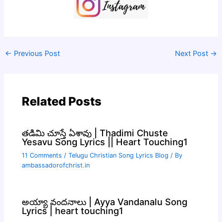
←
Previous Post
Next Post
→
Related Posts
తడిమి చూస్తే ఏశావు | Thadimi Chuste
Yesavu Song Lyrics || Heart Touching1
11 Comments
/
Telugu Christian Song Lyrics Blog
/ By
ambassadorofchrist.in
అయ్యా వందనాలు | Ayya Vandanalu Song
Lyrics | heart touching1