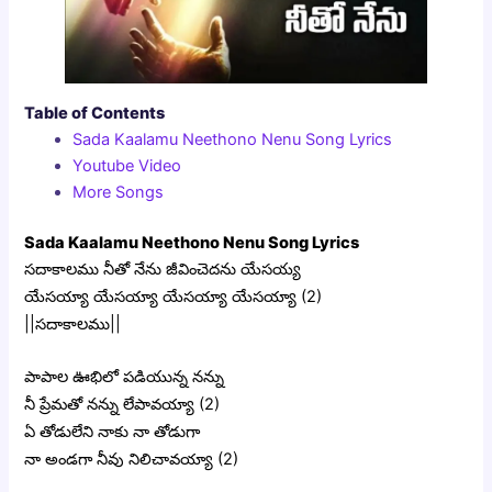
Table of Contents
Sada Kaalamu Neethono Nenu Song Lyrics
Youtube Video
More Songs
Sada Kaalamu Neethono Nenu Song Lyrics
సదాకాలము నీతో నేను జీవించెదను యేసయ్య
యేసయ్యా యేసయ్యా యేసయ్యా యేసయ్యా (2)
||సదాకాలము||
పాపాల ఊభిలో పడియున్న నన్ను
నీ ప్రేమతో నన్ను లేపావయ్యా (2)
ఏ తోడులేని నాకు నా తోడుగా
నా అండగా నీవు నిలిచావయ్యా (2)