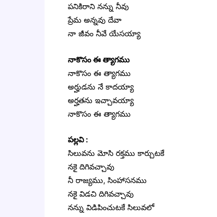
పనికిరాని నన్ను నీవు
ప్రేమ అన్నవు దేవా
నా జీవం నీవే యేసయ్యా
నాకొసం ఈ త్యాగము
నాకొసం ఈ త్యాగము
అర్హుడను నే కాదయ్యా
అర్హతను ఇచ్చావయ్యా
నాకొసం ఈ త్యాగము
పల్లవి :
సిలువను మోసి రక్తము కార్చుటకే
నకై దిగివచ్చావు
నీ రాజ్యము, సింహాసనము
నకై విడచి దిగివచ్చావు
నన్ను విడిపించుటకే సిలువలో