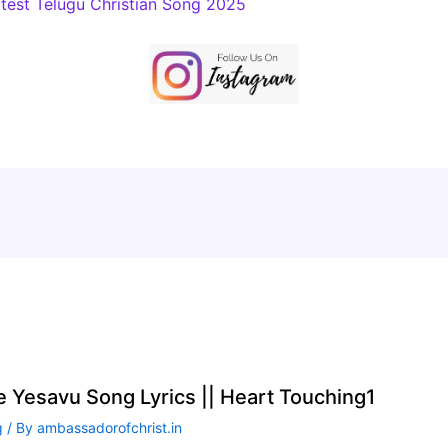
atest Telugu Christian Song 2025
te Yesavu Song Lyrics || Heart Touching1
g
/ By
ambassadorofchrist.in