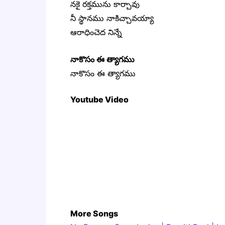
నకై రక్తమును కార్చావు
నీ స్థానము నాకిచ్చావయ్యా
ఆరాధించెద నిన్నే
నాకొసం ఈ త్యాగము
నాకొసం ఈ త్యాగము
Youtube Video
More Songs