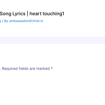
ong Lyrics | heart touching1
g
/ By
ambassadorofchrist.in
.
Required fields are marked
*