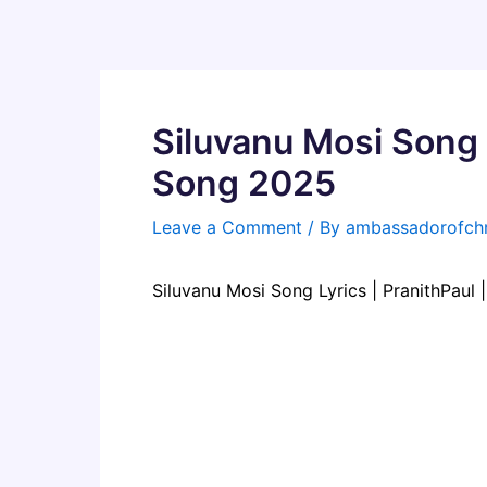
Skip
to
content
Siluvanu Mosi Song L
Song 2025
Leave a Comment
/ By
ambassadorofchr
Siluvanu Mosi Song Lyrics | PranithPaul 