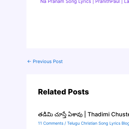
Na Pranam Song Lyrics | PranithPaul | L
←
Previous Post
Related Posts
తడిమి చూస్తే ఏశావు | Thadimi Chus
11 Comments
/
Telugu Christian Song Lyrics Blo