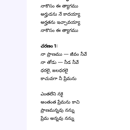
నాకొసం ఈ త్యాగము
అర్హుడను నే కాదయ్యా
అర్హతను ఇచ్చావయ్యా
నాకొసం ఈ త్యాగము
చరణం 1:
నా ప్రాణము — జీవం నీవే
నా తోడు — నీడ నీవే
ధరలై, జలధరలై
కాచువగా నీ ప్రేమను
ఎంతలేని నకై
అంతంత ప్రేమను కాచి
ప్రాణమన్నవు నన్ను
ప్రేమ అన్నవు నన్ను