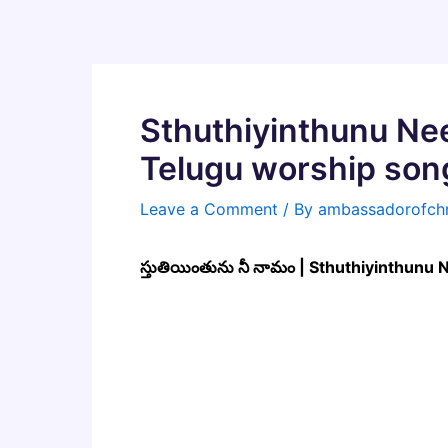
Skip
to
content
Sthuthiyinthunu Nee
Telugu worship son
Leave a Comment
/ By
ambassadorofchr
స్తుతియింతును నీ నామం | Sthuthiyinthun