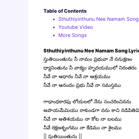
Table of Contents
Sthuthiyinthunu Nee Namam Song 
Youtube Video
More Songs
Sthuthiyinthunu Nee Namam Song Lyri
స్తుతియింతును నీ నామం ప్రభువా నే ననుక్షణం
ధ్యానింతును నీ వాక్యం హృదయములో నిరంతరం
నీవే నా ఆధారం నీవే నా ఆశ్రయము
నీవే నా ఆనందం ప్రభు నీవే నా సమస్తము
గాఢాంధకారపు లోయలలో నేను సంచరించినను
అపాయమేమియు రాకుండగా నను కాచి నడిపితివి
నీవే నా అతిశయము నా కోట నా బలము
నీవే రక్షణశృంగము నా కేడెము నా శైలము
|| స్తుతియింతును ||