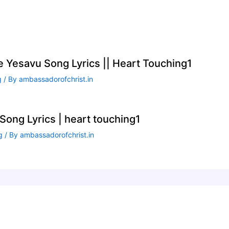
te Yesavu Song Lyrics || Heart Touching1
g
/ By
ambassadorofchrist.in
ong Lyrics | heart touching1
g
/ By
ambassadorofchrist.in