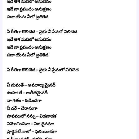
ఇదే ఆశ మదిలో అనుదినం
ఇదే నా ప్రపంచం అనుక్షణం
సదా యేసు నీలో బ్రతికెద
ఏ రీతిగా కొలిచెద – ప్రభు నీ సేవలో నిలిచెద
ఇదే ఆశ మదిలో అనుదినం
ఇదే నా ప్రపంచం అనుక్షణం
సదా యేసు నీలో బ్రతికెద
ఏ రీతిగా కొలిచెద – ప్రభు నీ ప్రేమలో నిలిచెద
నీ మమతే – అమూల్యమైనదీ
ఊహలకే – అతీతమైనదీ
నా గతం – ఓడించగా
నీ దరే – చేరానుగా
పాపములో నన్ను – విడనాడక
విమోచించినా – నిజ దైవమా
ప్రార్ధనలే నాలో – ఫలియించగా