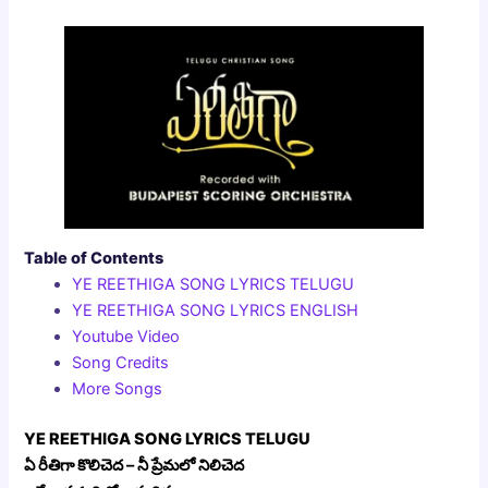
Table of Contents
YE REETHIGA SONG LYRICS TELUGU
YE REETHIGA SONG LYRICS ENGLISH
Youtube Video
Song Credits
More Songs
YE REETHIGA SONG LYRICS TELUGU
ఏ రీతిగా కొలిచెద – నీ ప్రేమలో నిలిచెద