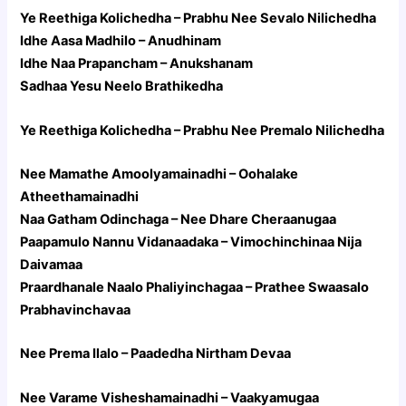
Ye Reethiga Kolichedha – Prabhu Nee Sevalo Nilichedha
Idhe Aasa Madhilo – Anudhinam
Idhe Naa Prapancham – Anukshanam
Sadhaa Yesu Neelo Brathikedha
Ye Reethiga Kolichedha – Prabhu Nee Premalo Nilichedha
Nee Mamathe Amoolyamainadhi – Oohalake
Atheethamainadhi
Naa Gatham Odinchaga – Nee Dhare Cheraanugaa
Paapamulo Nannu Vidanaadaka – Vimochinchinaa Nija
Daivamaa
Praardhanale Naalo Phaliyinchagaa – Prathee Swaasalo
Prabhavinchavaa
Nee Prema Ilalo – Paadedha Nirtham Devaa
Nee Varame Visheshamainadhi – Vaakyamugaa