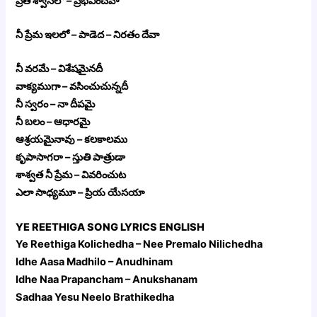
ప్రతీ శ్వాసలో – ప్రభవించవా
నీ ప్రేమ ఇలలో – పాడెద – నిరతం దేవా
నీ వరమే – విశేషమైనదీ
వాక్యముగా – వసించుచున్నదీ
నీ స్వరం – నా దీపమై
నీ బలం – ఆధారమై
ఆశ్రయమైనావు – కలకాలము
కృపాసాగరా – స్తుతి పాత్రుడా
శాశ్వత నీ ప్రేమ – వివరించుట
ఎలా సాధ్యమూ – ప్రియ యేసయా
YE REETHIGA SONG LYRICS ENGLISH
Ye Reethiga Kolichedha – Nee Premalo Nilichedha
Idhe Aasa Madhilo – Anudhinam
Idhe Naa Prapancham – Anukshanam
Sadhaa Yesu Neelo Brathikedha