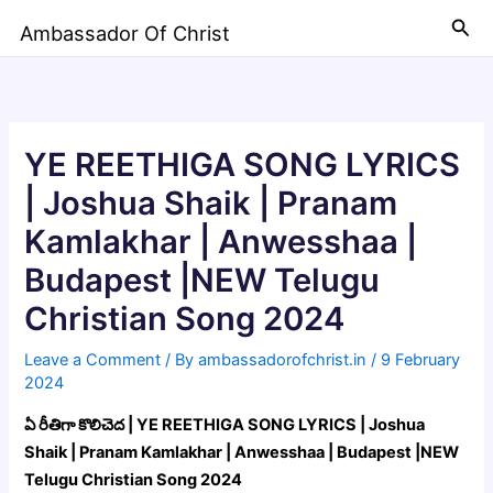
Skip
Sea
Ambassador Of Christ
to
content
YE REETHIGA SONG LYRICS
| Joshua Shaik | Pranam
Kamlakhar | Anwesshaa |
Budapest |NEW Telugu
Christian Song 2024
Leave a Comment
/ By
ambassadorofchrist.in
/
9 February
2024
ఏ రీతిగా కొలిచెద | YE REETHIGA SONG LYRICS | Joshua
Shaik | Pranam Kamlakhar | Anwesshaa | Budapest |NEW
Telugu Christian Song 2024