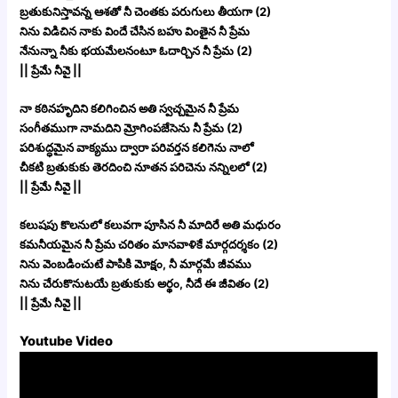
బ్రతుకునిస్తావన్న ఆశతో నీ చెంతకు పరుగులు తీయగా (2)
నిను విడిచిన నాకు విందే చేసిన బహు వింతైన నీ ప్రేమ
నేనున్నా నీకు భయమేలనంటూ ఓదార్చిన నీ ప్రేమ (2)
|| ప్రేమే నీవై ||
నా కఠినహృదిని కలిగించిన అతి స్వచ్చమైన నీ ప్రేమ
సంగీతముగా నామదిని మ్రోగింపజేసెను నీ ప్రేమ (2)
పరిశుద్ధమైన వాక్యము ద్వారా పరివర్తన కలిగెను నాలో
చీకటి బ్రతుకుకు తెరదించి నూతన పరిచెను నన్నిలలో (2)
|| ప్రేమే నీవై ||
కలుషపు కొలనులో కలువగా పూసిన నీ మాదిరే అతి మధురం
కమనీయమైన నీ ప్రేమ చరితం మానవాళికే మార్గదర్శకం (2)
నిను వెంబడించుటే పాపికి మోక్షం, నీ మార్గమే జీవము
నిను చేరుకొనుటయే బ్రతుకుకు అర్థం, నీదే ఈ జీవితం (2)
|| ప్రేమే నీవై ||
Youtube Video