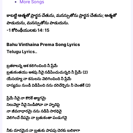
More Songs
కాబట్టి ఆత్మతో ప్రార్థన చేతును, మనస్సుతోను ప్రార్థన చేతును; ఆత్మతో
పాడుదును, మనస్సుతోను పాడుదును.
-1 కోరింథీయులకు 14: 15
Bahu Vinthaina Prema Song Lyrics
Telugu Lyrics..
బ్రతకాలన్న ఆశ కలిగించింది నీ ప్రేమే
బ్రతుకంతయు ఆశవు నీవై నడిపించుచున్నది నీ ప్రేమే (2)
యేసయ్యా నా కనులను వెలిగించింది నీ ప్రేమే
దాస్యము నుండి విడిపించి నను దరిచేర్చెను నీ చెంతకే (2)
ప్రేమే నీవై నా కొరకే త్యాగమై
నిలువెల్లా నీవై నిండిపోవా నా హృదిపై
నా జీవనాధారమై నను నడిపే సారధివై
వెలిగించే దీపమై నా బ్రతుకంతా పండుగవై
నీకు దూరమైన నా బ్రతుకు పాపపు చెరకు బలికాగా