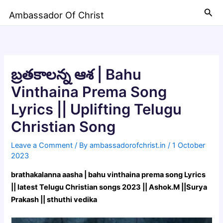
Skip
Sea
Ambassador Of Christ
to
content
బ్రతకాలన్న ఆశ | Bahu
Vinthaina Prema Song
Lyrics || Uplifting Telugu
Christian Song
Leave a Comment
/ By
ambassadorofchrist.in
/
1 October
2023
brathakalanna aasha | bahu vinthaina prema song Lyrics
|| latest Telugu Christian songs 2023 || Ashok.M ||Surya
Prakash || sthuthi vedika