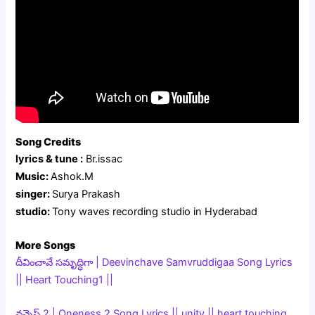
Song Credits
lyrics & tune :
Br.issac
Music:
Ashok.M
singer:
Surya Prakash
studio:
Tony waves recording studio in Hyderabad
More Songs
దీవించావే సమృద్ధిగా | Deevinchave Samvruddigaa Song Lyrics
|| Heart Touching1 ||
వన్నెస్ 2 | Oneness 2 Song Lyrics || unity || heart touching