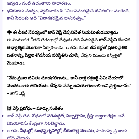
ఇవ్వడం వంటి ఉదంతాలు సాధారణం.
ధనికులకు మద్యం, వ్యభిచారం ఓ “విలాసవంతమైన జీవితం”గా మారింది;
కానీ పేదలకు అది “వినాశకరమైన బానిసత్వం.”
🌩️
ఈ చీకటి నేపథ్యంలో జాన్ వెస్లీ దేవునిచేత నియమితుడయ్యాడు
ఈ సామాజిక చీకటి తరంగాల్లో దేవుడు తన సేవకుడైన
జాన్ వెస్లీని
దేశానికి
ఆధ్యాత్మిక వెలుగుగా
ఏర్పరిచాడు. అతను కనుక
తన కళ్లతో ప్రజల నైతిక
పతనాన్ని, పిల్లల శోచనీయ పరిస్థితిని చూసి,
దేవుని ముందు కన్నీళ్లతో
మొఘాడు.
“నేను ప్రజల జీవితం చూడగలిగాను… కానీ వాళ్ల రక్షణకై ఏమి చేయాలో
మొదట నాకు తెలియదు. దేవుడు నన్ను ఉపయోగించాలి అని ప్రార్థించాను.”
– జాన్ వెస్లీ
🙌
వెస్లీ ప్రబోధం – మార్పు సంకేతం
జాన్ వెస్లీ తన బోధనలో
పరిశుద్ధత, పశ్చాత్తాపం, క్రీస్తు ద్వారా రక్షణ
అనే
విషయాలను కేంద్రంగా నిలబెట్టాడు.
అతను
వీధుల్లో, బంధిష్ట గృహాల్లో, బీరుబార్ల వెలుపల
, సామాన్య ప్రజలకు
బోధించేవాడు.