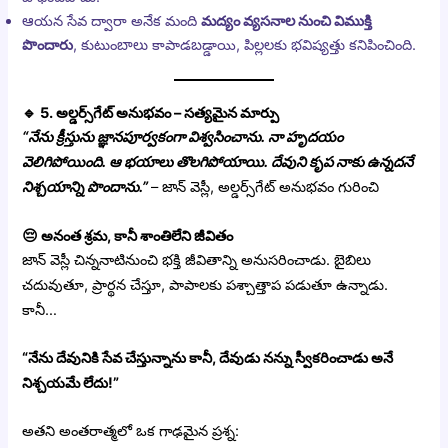
ఆయన సేవ ద్వారా అనేక మంది
మద్యం వ్యసనాల నుంచి విముక్తి
పొందారు
, కుటుంబాలు కాపాడబడ్డాయి, పిల్లలకు భవిష్యత్తు కనిపించింది.
🔹
5. అల్డర్స్‌గేట్ అనుభవం – సత్యమైన మార్పు
“నేను క్రీస్తును జ్ఞానపూర్వకంగా విశ్వసించాను. నా హృదయం
వెలిగిపోయింది. ఆ భయాలు తొలగిపోయాయి. దేవుని కృప నాకు ఉన్నదనే
నిశ్చయాన్ని పొందాను.”
– జాన్ వెస్లీ, అల్డర్స్‌గేట్ అనుభవం గురించి
😔
అనంత శ్రమ, కానీ శాంతిలేని జీవితం
జాన్ వెస్లీ చిన్ననాటినుంచి భక్తి జీవితాన్ని అనుసరించాడు. బైబిలు
చదువుతూ, ప్రార్థన చేస్తూ, పాపాలకు పశ్చాత్తాప పడుతూ ఉన్నాడు.
కానీ…
“నేను దేవునికి సేవ చేస్తున్నాను కానీ, దేవుడు నన్ను స్వీకరించాడు అనే
నిశ్చయమే లేదు!”
అతని అంతరాత్మలో ఒక గాఢమైన ప్రశ్న: