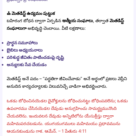
⛪
మెతడిస్ట్ ఉద్యమం పుట్టుక
బహిరంగ బోధన ద్వారా ఏర్పడిన
ఆత్మీయ సంఘాలు
, తర్వాత
మెతడిస్ట్
సంఘాలుగా
అభివృద్ధి చెందాయి. వీటి లక్షణాలు:
ప్రార్థన సమూహాలు
బైబిలు అధ్యయనాలు
పరిశుద్ధ జీవితం పాటించడంపై దృష్టి
అన్యులకు సేవ చేయడం
మెతడిస్ట్ అనే పదం – “పద్ధతిగా జీవించేవాడు” అనే అర్థంలో ప్రజలు వెస్లీని
అనుదిన కార్యచర్యాలకు విలువనిచ్చే వాడిగా అభివర్ణించారు.
ఒకడు బోధించినయెడల దైవోక్తులను బోధించునట్టు బోధింపవలెను; ఒకడు
ఉపచారము చేసినయెడల దేవుడు అనుగ్రహించు సామర్థ్యమునొంది
చేయవలెను. ఇందువలన దేవుడు అన్నిటిలోను యేసుక్రీస్తు ద్వారా
మహిమపరచబడును. యుగయుగములు మహిమయు ప్రభావమును
ఆయనకుండును గాక. ఆమేన్‌. – 1 పేతురు 4:11