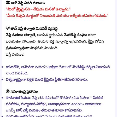
🏛️
జాన్ వెస్లీ చివరి మాటలు
“మీలో శ్రేష్ఠమైనది – దేవుడు మనతో ఉన్నాడు.”
“మీరు దేవుని మార్గంలో నిలబడండి మరియు ఆత్మీయ జీవితం గడపండి.”
💡
జాన్ వెస్లీ తర్వాత మిషనరీ వ్యవస్థ
వెస్లీ మరణం తర్వాత
, ఆయన స్థాపించిన
మెతడిస్ట్ సంఘం
ఇంకా
పెరుగుతూ పోయింది. ఆయన భక్తి మార్గాన్ని అనుసరించి, క్రీస్తు బోధన
ప్రపంచవ్యాప్తంగా
సాధనను పొందింది.
వెస్లీ మరణం:
యూరోప్
,
అమెరికా
మరియు
ఆఫ్రికా
దేశాలలో
మెతడిస్ట్ చర్చిల విజయం
కి
నాంది పలికింది.
విశ్వవ్యాప్తంగా లక్షల మంది క్రీస్తును ప్రీతిగా జీవించగలిగారు.
🌍
సమాజంపై ప్రభావం
సామాజిక సేవలు
: వెస్లీ తన జీవితంలో కొనసాగించిన సేవలు –
పేదరిక
పరిహారం, మద్యపాన నిరోధం, అనాథాశ్రమాలు
మరియు
పాఠశాలలు
–
ఇవన్నీ
జాన్ వెస్లీ మరణం తరువాత కూడా కొనసాగినవి.
పరిమితి దాటిన సేవ
: అతని సేవలకు
సామాజిక మార్పు
అనేది