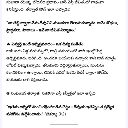
సుజానా యొక్క బోధనల ప్రభావం జాన్ వెస్లీ జీవితంలో గాఢంగా
కనిపిస్తుంది. తర్వాత జాన్ ఇలా చెప్పాడు:
“నా తల్లి ద్వారా నేను దేవునిని ముందుగా తెలుసుకున్నాను. ఆమె బోధలు,
ప్రార్థనలు, పాఠాలు – ఇవే నా జీవిత నిర్మాణం.”
🔥
ఎప్వర్త్ ఇంటి అగ్నిప్రమాదం – ఒక దివ్య సంకేతం
జాన్ ఐదు ఏళ్ల వయస్సులో, రాత్రి సమయంలో వారి ఇంట్లో పెద్ద
అగ్నిప్రమాదం జరిగింది. అందరూ బయటకు వచ్చారు కానీ జాన్ మాత్రం
లోపలే చిక్కుకున్నాడు. తలుపులు దద్దరిల్లుతున్నాయి, మంటలు
కకావికలంగా ఉన్నాయి. చివరికి ఎవరో ఒకరు కిటికీ ద్వారా జాన్‌ను
బయటకు లాగి రక్షించాడు.
ఆ సంఘటన తర్వాత, సుజానా వెస్లీ కన్నీళ్లతో ఇలా అన్నది:
“ఇతడు అగ్నిలో నుంచి రక్షించబడిన చెట్టు – దేవుడు ఇతన్ని ఒక ప్రత్యేక
పనికోసం ఉద్దేశించాడు.”
(జెకర్యా 3:2
)