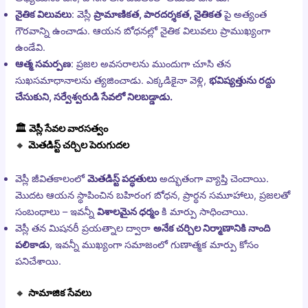
నైతిక విలువలు
: వెస్లీ
ప్రామాణికత, పారదర్శకత, నైతికత
పై అత్యంత
గౌరవాన్ని ఉంచాడు. ఆయన బోధనల్లో నైతిక విలువలు ప్రాముఖ్యంగా
ఉండేవి.
ఆత్మ సమర్పణ
: ప్రజల అవసరాలను ముందుగా చూసి తన
సుఖసమాధానాలను త్యజించాడు. ఎక్కడికైనా వెళ్లి,
భవిష్యత్తును రద్దు
చేసుకుని, సర్వేశ్వరుడి సేవలో నిలబడ్డాడు.
🏛️
వెస్లీ సేవల వారసత్వం
🔸
మెతడిస్ట్ చర్చిల పెరుగుదల
వెస్లీ జీవితకాలంలో
మెతడిస్ట్ పద్ధతులు
అద్భుతంగా వ్యాప్తి చెందాయి.
మొదట ఆయన స్థాపించిన బహిరంగ బోధన, ప్రార్థన సమూహాలు, ప్రజలతో
సంబంధాలు – ఇవన్నీ
విశాలమైన ధర్మం
కి మార్పు సాధించాయి.
వెస్లీ తన మిషనరీ ప్రయత్నాల ద్వారా
అనేక చర్చిల నిర్మాణానికి నాంది
పలికాడు
, ఇవన్నీ ముఖ్యంగా సమాజంలో గుణాత్మక మార్పు కోసం
పనిచేశాయి.
🔸
సామాజిక సేవలు