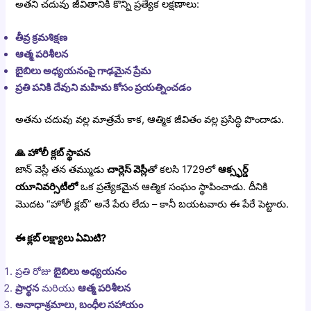
అతని చదువు జీవితానికి కొన్ని ప్రత్యేక లక్షణాలు:
తీవ్ర క్రమశిక్షణ
ఆత్మ పరిశీలన
బైబిలు అధ్యయనంపై గాఢమైన ప్రేమ
ప్రతి పనికి దేవుని మహిమ కోసం ప్రయత్నించడం
అతను చదువు వల్ల మాత్రమే కాక, ఆత్మిక జీవితం వల్ల ప్రసిద్ధి పొందాడు.
🙏
హోలీ క్లబ్ స్థాపన
జాన్ వెస్లీ తన తమ్ముడు
చార్లెస్ వెస్లీ
తో కలసి 1729లో
ఆక్స్ఫర్డ్
యూనివర్సిటీలో
ఒక ప్రత్యేకమైన ఆత్మిక సంఘం స్థాపించాడు. దీనికి
మొదట “హోలీ క్లబ్” అనే పేరు లేదు – కానీ బయటవారు ఈ పేరే పెట్టారు.
ఈ క్లబ్ లక్ష్యాలు ఏమిటి?
ప్రతి రోజు
బైబిలు అధ్యయనం
ప్రార్థన
మరియు
ఆత్మ పరిశీలన
అనాధాశ్రమాలు, బంధీల సహాయం