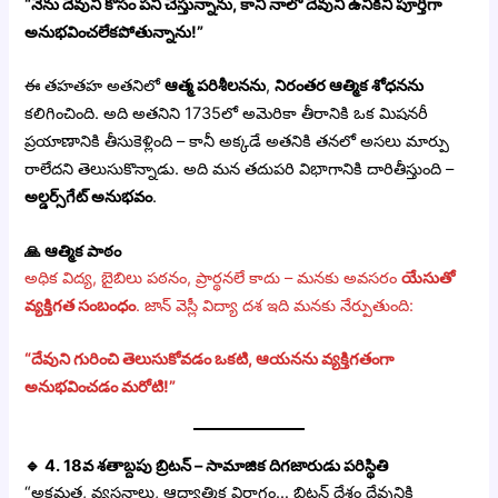
“నేను దేవుని కోసం పని చేస్తున్నాను, కాని నాలో దేవుని ఉనికిని పూర్తిగా
అనుభవించలేకపోతున్నాను!”
ఈ తహతహ అతనిలో
ఆత్మ పరిశీలనను
,
నిరంతర ఆత్మిక శోధనను
కలిగించింది. అది అతనిని 1735లో అమెరికా తీరానికి ఒక మిషనరీ
ప్రయాణానికి తీసుకెళ్లింది – కానీ అక్కడే అతనికి తనలో అసలు మార్పు
రాలేదని తెలుసుకొన్నాడు. అది మన తదుపరి విభాగానికి దారితీస్తుంది –
అల్డర్స్‌గేట్ అనుభవం
.
🙏
ఆత్మిక పాఠం
అధిక విద్య, బైబిలు పఠనం, ప్రార్థనలే కాదు – మనకు అవసరం
యేసుతో
వ్యక్తిగత సంబంధం
. జాన్ వెస్లీ విద్యా దశ ఇది మనకు నేర్పుతుంది:
“దేవుని గురించి తెలుసుకోవడం ఒకటి, ఆయనను వ్యక్తిగతంగా
అనుభవించడం మరోటి!”
🔹
4. 18వ శతాబ్దపు బ్రిటన్ – సామాజిక దిగజారుడు పరిస్థితి
“అక్రమత, వ్యసనాలు, ఆధ్యాత్మిక విరాగం… బ్రిటన్ దేశం దేవునికి