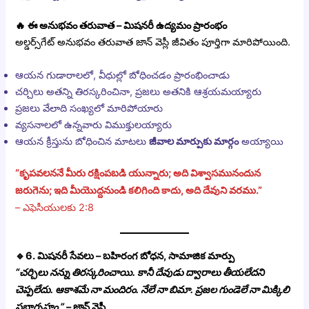
🔥
ఈ అనుభవం తరువాత – మిషనరీ ఉద్యమం ప్రారంభం
అల్డర్స్‌గేట్ అనుభవం తరువాత జాన్ వెస్లీ జీవితం పూర్తిగా మారిపోయింది.
ఆయన గుడారాలలో, వీధుల్లో బోధించడం ప్రారంభించాడు
చర్చిలు అతన్ని తిరస్కరించినా, ప్రజలు అతనికి ఆశ్రయమయ్యారు
ప్రజలు వేలాది సంఖ్యలో మారిపోయారు
వ్యసనాలలో ఉన్నవారు విముక్తులయ్యారు
ఆయన క్రీస్తును బోధించిన మాటలు
జీవాల మార్పుకు మార్గం
అయ్యాయి
“కృపవలననే మీరు రక్షింపబడి యున్నారు; అది విశ్వాసమునందున
జరుగెను; ఇది మీయొద్దనుండి కలిగింది కాదు, అది దేవుని వరము.”
– ఎఫెసీయులకు 2:8
🔹
6. మిషనరీ సేవలు – బహిరంగ బోధన, సామాజిక మార్పు
“చర్చిలు నన్ను తిరస్కరించాయి. కానీ దేవుడు ద్వారాలు తీయలేదని
చెప్పలేదు. ఆకాశమే నా మందిరం. నేలే నా బిమా. ప్రజల గుండెలే నా మిక్కిలి
సభాగృహం.”
– జాన్ వెస్లీ