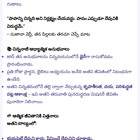
గుణాలు.
“పాపాన్ని చిన్నది అని నిర్లక్ష్యం చేయవద్దు. పాపం ఎప్పుడూ దేవునికి
విరుద్ధమే.”
– సుజానా వెస్లీ, తన పిల్లలకు తరచూ చెప్పే మాట
📚 చిన్ననాటి ఆధ్యాత్మిక అనుభవాలు
జాన్ తన అనుభవాలను చిన్నవయసులోనే
డైరీ
గా రాసుకోవడం
ప్రారంభించాడు.
ప్రతి రోజు ప్రార్థన, బైబిలు అధ్యయనం అనేది అతని జీవితంలో నిబంధనగా
ఉండేది.
అతని చిన్నతనంలోనే తల్లి ద్వారా నేర్చుకున్న
కృపాశీలత
,
దయ
,
పరిశుద్ధత
పట్ల ఆకాంక్ష
– ఇవి అతని తరువాతి పునరుద్ధరణ మిషనరీ జీవితం
పునాదిగా నిలిచాయి.
🌱 ఆత్మిక జీవితానికి విత్తనాలు
అతని బాల్యంలో:
భయపెట్టే దేవుని కాదు, ప్రేమించే దేవునిని చూశాడు.