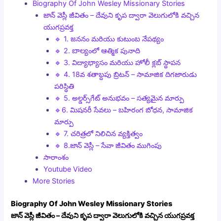
Biography Of John Wesley Missionary Stories
జాన్ వెస్లీ జీవితం – దేవుని కృప ద్వారా వెలుగులోకి వచ్చిన
యుగప్రవక్త
🔹 1. జననం మరియు కుటుంబ నేపథ్యం
🔹 2. బాల్యంలో ఆత్మిక పునాది
🔹 3. విద్యాభ్యాసం మరియు హోలీ క్లబ్ స్థాపన
🔹 4. 18వ శతాబ్దపు బ్రిటన్ – సామాజిక దిగజారుడు
పరిస్థితి
🔹 5. అల్డర్స్‌గేట్ అనుభవం – సత్యమైన మార్పు
🔹6. మిషనరీ సేవలు – బహిరంగ బోధన, సామాజిక
మార్పు
🔹 7. చరిత్రలో నిలిచిన వ్యక్తిత్వం
🔹 8.జాన్ వెస్లీ – సేవా జీవితం ముగింపు
సారాంశం
Youtube Video
More Stories
Biography Of John Wesley Missionary Stories
జాన్ వెస్లీ జీవితం – దేవుని కృప ద్వారా వెలుగులోకి వచ్చిన యుగప్రవక్త