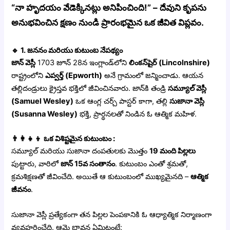
“నా హృదయం వేడెక్కినట్లు అనిపించింది!” – దేవుని కృపను
అనుభవించిన క్షణం నుండి ప్రారంభమైన ఒక జీవిత విప్లవం.
🔹
1. జననం మరియు కుటుంబ నేపథ్యం
జాన్ వెస్లీ
1703 జూన్ 28న ఇంగ్లాండ్‌లోని
లింకన్‌షైర్ (Lincolnshire)
రాష్ట్రంలోని
ఎప్వర్త్ (Epworth)
అనే గ్రామంలో జన్మించాడు. ఆయన
తల్లిదండ్రులు క్రైస్తవ భక్తిలో జీవించినవారు. జాన్‌కి తండ్రి
సమ్యూల్ వెస్లీ
(Samuel Wesley)
ఒక ఆంగ్ల చర్చ్ పాస్టర్ కాగా, తల్లి
సుజానా వెస్లీ
(Susanna Wesley)
భక్తి, ప్రార్థనలతో నిండిన ఓ ఆత్మిక మహిళ.
👨‍👩‍👧‍👦 ఒక విశిష్టమైన కుటుంబం :
సమ్యూల్ మరియు సుజానా దంపతులకు మొత్తం
19 మంది పిల్లలు
పుట్టారు, వారిలో
జాన్ 15వ సంతానం
. కుటుంబం ఎంతో శ్రమతో,
క్రమశిక్షణతో జీవించేది. అయితే ఆ కుటుంబంలో ముఖ్యమైనది –
ఆత్మిక
జీవనం
.
సుజానా వెస్లీ ప్రత్యేకంగా తన పిల్లల పెంపకానికి ఓ ఆధ్యాత్మిక నిర్మాణంగా
వ్యవహరించేది. ఆమె భావన ఏమిటంటే: