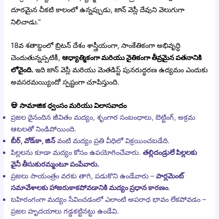
దూరమైన చీకటి కాలంలో ఉన్నప్పుడు, జాన్ వెస్లీ దేవుని వెలుగుగా
నిలిచాడు.”
18వ శతాబ్దంలో బ్రిటన్ దేశం శాస్త్రీయంగా, సాంకేతికంగా అభివృద్ధి
చెందుతున్నప్పటికీ,
ఆధ్యాత్మికంగా మరియు నైతికంగా తీవ్రమైన పతనానికి
లోనైంది.
ఇది జాన్ వెస్లీ మరియు మెతడిస్ట్ పునరుద్ధరణ ఉద్యమం ఎందుకు
అవసరమయ్యిందో స్పష్టంగా చూపిస్తుంది.
💀
సామాజిక ధ్వంసం మరియు విలాసవాదం
ప్రజల దైనందిన జీవితం మద్యం, శృంగార సంబంధాలు, బెట్టింగ్, అక్రమ
ఆటలతో నిండిపోయింది.
బీర్, వోడ్‌కా, జిన్
వంటి మద్యం ప్రతి వీధిలో విక్రయించబడేది.
పిల్లలను కూడా మద్యం కోసం ఉపయోగించేవారు.
తల్లిదండ్రులే పిల్లలకు
వైనీ తీసుకురమ్మంటూ పంపేవారు.
ప్రజలు సాయంత్రం వరకు తాగి, పడుకొని ఉండేవారు –
పార్లమెంట్
సమావేశాలకు హాజరుకాకపోవడానికి మద్యం ప్రధాన కారణం
.
బహిరంగంగా మద్యం సేవించడంలో ఎలాంటి అపరాధ భావం లేకపోవడం –
ప్రజల హృదయాలు గడ్డకట్టినట్టు ఉండేవి.