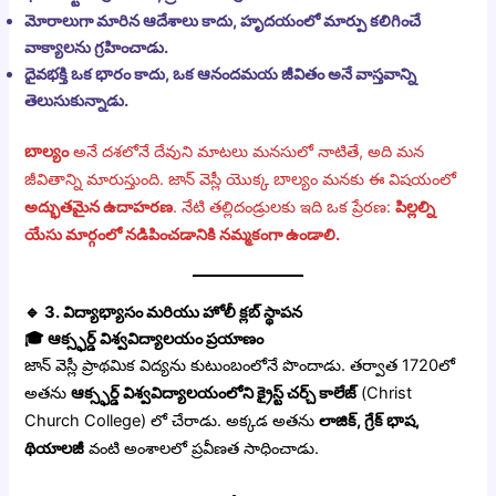
మోరాలుగా మారిన ఆదేశాలు కాదు, హృదయంలో మార్పు కలిగించే
వాక్యాలను గ్రహించాడు.
దైవభక్తి ఒక భారం కాదు, ఒక ఆనందమయ జీవితం అనే వాస్తవాన్ని
తెలుసుకున్నాడు.
బాల్యం
అనే దశలోనే దేవుని మాటలు మనసులో నాటితే, అది మన
జీవితాన్ని మారుస్తుంది. జాన్ వెస్లీ యొక్క బాల్యం మనకు ఈ విషయంలో
అద్భుతమైన ఉదాహరణ
. నేటి తల్లిదండ్రులకు ఇది ఒక ప్రేరణ:
పిల్లల్ని
యేసు మార్గంలో నడిపించడానికి నమ్మకంగా ఉండాలి.
🔹
3. విద్యాభ్యాసం మరియు హోలీ క్లబ్ స్థాపన
🎓
ఆక్స్ఫర్డ్ విశ్వవిద్యాలయం ప్రయాణం
జాన్ వెస్లీ ప్రాథమిక విద్యను కుటుంబంలోనే పొందాడు. తర్వాత 1720లో
అతను
ఆక్స్ఫర్డ్ విశ్వవిద్యాలయంలోని క్రైస్ట్ చర్చ్ కాలేజ్
(Christ
Church College) లో చేరాడు. అక్కడ అతను
లాజిక్, గ్రేక్ భాష,
థియాలజీ
వంటి అంశాలలో ప్రవీణత సాధించాడు.