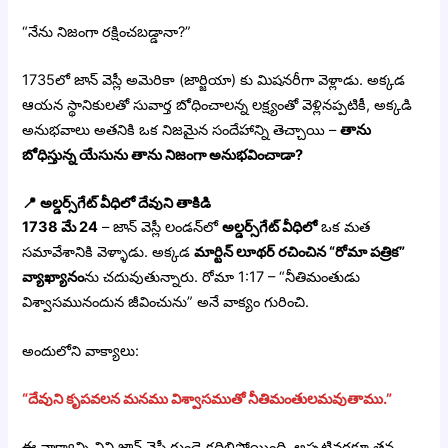
“నేను నిజంగా రక్షించబడ్డానా?”
1735లో జాన్ వెస్లీ అమెరికా (జార్జియా) కు మిషనరీగా వెళ్లాడు. అక్కడ
ఆయన స్థానికులతో సువార్త బోధించాలన్న లక్ష్యంతో వెళ్లినప్పటికీ, అక్కడి
అనుభవాలు అతనికి ఒక నిజమైన సందేహాన్ని తెచ్చాయి –
తాను
బోధిస్తున్న యేసును తాను నిజంగా అనుభవించాడా?
📍
అల్డర్స్‌గేట్ వీధిలో దేవుని తాకిడి
1738 మే 24
– జాన్ వెస్లీ లండన్‌లో
అల్డర్స్‌గేట్ వీధిలో
ఒక మత
సమావేశానికి వెళ్ళాడు. అక్కడ
మార్టిన్ లూథర్ రచించిన “రోమా పత్రిక”
వ్యాఖ్యానం
ను చదువుతున్నారు. రోమా 1:17 – “నీతిమంతుడు
విశ్వాసమునందున జీవించును” అనే వాక్యం గురించి.
అందులోని వాక్యాలు:
“దేవుని కృపవలన మనము విశ్వాసముతో నీతిమంతులమవుతాము.”
ఈ వాక్యాన్ని విని జాన్ వెస్లీ గుండె కదిలిపోయింది. అప్పటివరకూ తన