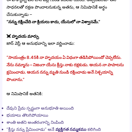
సాధనలతో రక్షణ పొందాలనుకున్న అతను, ఆ నిమిషానికే అర్థం
చేసుకున్నాడు –
“నన్ను రక్షించేది నా క్రియలు కాదు, యేసులో నా విశ్వాసమే.”
💓
హృదయ మార్పు
జాన్ వెస్లీ ఆ అనుభవాన్ని ఇలా వర్ణించాడు:
“సాయంత్రం 8.45కి నా హృదయం ఏ విధంగా తడిసిపోయిందో చెప్పలేను.
నేను నమ్మాను – నిజంగా యేసు క్రీస్తు నాకు రక్షకుడు. ఆయన నా పాపాలను
క్షమించాడు. ఆయన నన్ను మృతి నుండి రక్షించాడు అనే నిశ్చయాన్ని
పొందాను.”
ఆ నిమిషానికే అతనికి:
దేవుని ప్రేమ స్పష్టంగా అనుభూతి అయింది
భయాలు తొలగిపోయాయి
శాంతి అతని అంతరంగాన్ని నింపింది
“క్రీస్తు నన్ను ప్రేమించాడు” అనే
వ్యక్తిగత నమ్మకము
కలిగింది