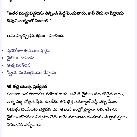
“ఇతర ముద్దుబిడ్డలను తిన్నిండి పెట్టి పెంచుతారు. కానీ నేను నా పిల్లలను
దేవుని వాక్యంతో పెంచాలి.”
ఆమె పిల్లల్ని క్రమశిక్షణగా పెంచింది:
ప్రతిరోజూ ఉదయం ప్రార్థన
బైబిలు చదవడం
ఆత్మ పరిశీలన
స్వీయ నియంత్రణను నేర్పడం
🕊️
తల్లి యొక్క ప్రత్యేకత
సుజానా ఒక సాధారణ మహిళ కాదు. ఆమెకి బైబిలు పట్ల లోతైన అర్థం,
ఆత్మ పట్ల లోతైన ప్రేమ ఉండేది. తన భర్త సమ్యూల్ వెస్లీ చర్చి సేవల
నిమిత్తం బయటకు వెళ్లినపుడు, ఆమెనే ఇంట్లో ప్రార్థనా సమావేశాలు,
బైబిలు బోధనలు నిర్వహించేది. ఆమె మాటలను వందలమంది గ్రామస్తులు
వినడానికి వచ్చేవారు.