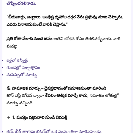
చొప్పించగలిగాడు.
“బీరుబార్లు, బంగ్లాలు, బంధిష్ట గృహాల దగ్గర నేను ప్రభువు మాట చెప్పాను.
ఎవరు వినాలనుకుంటే వారికి చెప్తాను.”
ప్రతి రోజు వేలాది మంది జనం
అతని బోధన కోసం తరలివచ్చేవారు. వారి
మధ్య:
కళ్లలో కన్నీళ్లు
గుండెల్లో పశ్చాత్తాపం
మనస్సులో మార్పు
💪
సామాజిక మార్పు – దైవప్రభావంతో సమాజమంతా మారింది
జాన్ వెస్లీ బోధన ద్వారా
కేవలం ఆత్మిక మార్పే కాదు
, సమాజం లోతుల్లో
మార్పు వచ్చింది.
🔸 1.
మద్యం వ్యసనాల నుండి విముక్తి
జిన్, బీర్ తాగడం బ్రిటన్‌లో ఒక సంస్కృతిగా మారినప్పుడు,