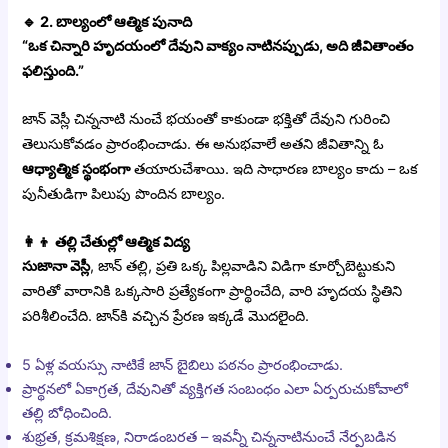
🔹
2. బాల్యంలో ఆత్మిక పునాది
“ఒక చిన్నారి హృదయంలో దేవుని వాక్యం నాటినప్పుడు, అది జీవితాంతం
ఫలిస్తుంది.”
జాన్ వెస్లీ చిన్ననాటి నుంచే భయంతో కాకుండా భక్తితో దేవుని గురించి
తెలుసుకోవడం ప్రారంభించాడు. ఈ అనుభవాలే అతని జీవితాన్ని ఓ
ఆధ్యాత్మిక స్థంభంగా
తయారుచేశాయి. ఇది సాధారణ బాల్యం కాదు – ఒక
పునీతుడిగా పిలుపు పొందిన బాల్యం.
👩‍👦 తల్లి చేతుల్లో ఆత్మిక విద్య
సుజానా వెస్లీ
, జాన్ తల్లి, ప్రతి ఒక్క పిల్లవాడిని విడిగా కూర్చోబెట్టుకుని
వారితో వారానికి ఒక్కసారి ప్రత్యేకంగా ప్రార్థించేది, వారి హృదయ స్థితిని
పరిశీలించేది. జాన్‌కి వచ్చిన ప్రేరణ ఇక్కడే మొదలైంది.
5 ఏళ్ల వయస్సు నాటికే జాన్ బైబిలు పఠనం ప్రారంభించాడు.
ప్రార్థనలో ఏకాగ్రత, దేవునితో వ్యక్తిగత సంబంధం ఎలా ఏర్పరుచుకోవాలో
తల్లి బోధించింది.
శుభ్రత, క్రమశిక్షణ, నిరాడంబరత – ఇవన్నీ చిన్ననాటినుంచే నేర్పబడిన