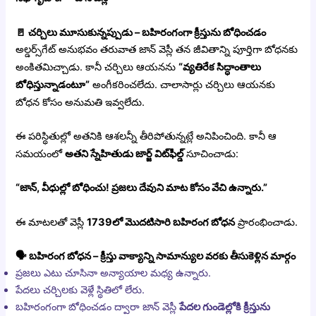
🚪
చర్చిలు మూసుకున్నప్పుడు – బహిరంగంగా క్రీస్తును బోధించడం
అల్డర్స్‌గేట్ అనుభవం తరువాత జాన్ వెస్లీ తన జీవితాన్ని పూర్తిగా బోధనకు
అంకితమిచ్చాడు. కానీ చర్చిలు ఆయనను
“వ్యతిరేక సిద్ధాంతాలు
బోధిస్తున్నాడంటూ”
అంగీకరించలేదు. చాలాసార్లు చర్చిలు ఆయనకు
బోధన కోసం అనుమతి ఇవ్వలేదు.
ఈ పరిస్థితుల్లో అతనికి ఆశలన్నీ తీరిపోతున్నట్లే అనిపించింది. కానీ ఆ
సమయంలో
అతని స్నేహితుడు జార్జ్ విట్‌ఫీల్డ్
సూచించాడు:
“జాన్, వీధుల్లో బోధించు! ప్రజలు దేవుని మాట కోసం వేచి ఉన్నారు.”
ఈ మాటలతో వెస్లీ
1739లో మొదటిసారి బహిరంగ బోధన
ప్రారంభించాడు.
🗣️
బహిరంగ బోధన – క్రీస్తు వాక్యాన్ని సామాన్యుల వరకు తీసుకెళ్లిన మార్గం
ప్రజలు ఎటు చూసినా అన్యాయాల మధ్య ఉన్నారు.
పేదలు చర్చిలకు వెళ్లే స్థితిలో లేరు.
బహిరంగంగా బోధించడం ద్వారా జాన్ వెస్లీ
పేదల గుండెల్లోకి క్రీస్తును