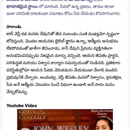
భావగతమైన స్థాయి
లో మారింది. సేవలో ఉన్న ప్రజలు, తాము కూడా
ఇంకా పరిమితి దాటకుండా సమాజం కోసం సేవ చేయడం కొనసాగించారు.
సారాంశం
జాన్ వెస్లీ కథ మనకు దేవునితో జీవ సంబంధం ఎంత ముఖ్యమో స్పష్టంగా
బోధిస్తుంది. మొదట ఆయనకు బైబిల్ జ్ఞానం ఉన్నా, ఆత్మీయ అనుభవం
లేకపోవడంతో ఖాళీగా జీవించాడు, కానీ దేవుని ప్రేమను వ్యక్తిగతంగా
అనుభవించినప్పుడు నిజమైన మార్పు వచ్చింది. ఆయన జీవితం ప్రార్థన,
పరిశుద్ధత మరియు విశ్వాస కార్యాల సమన్వయంతో నిండినది. ప్రతికూల
పరిస్థితుల్లోనూ ఆయన సేవకు వెనుకడుగు వేయకుండా వేలాది మందిని
ప్రభువునికి చేర్చారు. అందువల్ల, వెస్లీ జీవితం మనలో విశ్వాసం, క్రమశిక్షణ,
సేవ అనే ఆత్మీయ విలువలు పెంచే విధంగా ఉండాలి అనే పాఠం మనం
నేర్చుకోవచ్చు.
Youtube Video