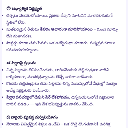
😔
ఆధ్యాత్మిక నిర్లక్ష్యత
చర్చిలు వెలవెలబోయాయి. ప్రజలు దేవుని మాటవిని మారదలచుకునే
స్థితిలో లేరు.
మతపరమైన రీతులు
కేవలం ఆచారంగా మారిపోయాయి
– గుండె మార్పు
లేని మతాచరణ.
పాస్టర్లు కూడా తమ సేవను ఒక ఉద్యోగంగా చూశారు. సత్యప్రవచనాలు
కనుమరుగయ్యాయి.
👶
పిల్లలపై ప్రభావం
చిన్న పిల్లలను తినిపించేందుకు, తాగించేందుకు తల్లిదండ్రులు వారిని
కార్మికులుగా, మాదకద్రవ్యాలను తెచ్చే వారిగా వాడేవారు.
కొందరు తల్లిదండ్రులు తమ పిల్లలను చిన్న వయస్సులోనే వీధుల్లో మద్యం
అమ్మే వ్యక్తులకు పంపేవారు.
పిల్లల దినచర్యలో దేవుని పేరే లేకపోవడం
, చిన్నవయసులోనే వ్యసనాల
బారిన పడడం — ఇది దేశ భవిష్యత్తును నాశనం చేసింది.
⚖️
న్యాయ వ్యవస్థ దుర్వినియోగం
నేరాలకు విచిత్రమైన శిక్షలు ఉండేవి – ఒక రొట్టె దొంగతనానికి ఉరిశిక్ష