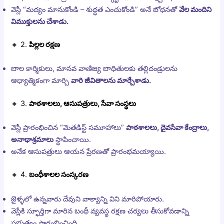
వెస్లీ “మద్యం మానుకోండి – శుద్ధత ఎంచుకోండి” అనే బోధనతో
వేల మందిని
విముక్తులను చేశాడు.
🔸 2.
పిల్లల రక్షణ
బాల కార్మికులు, మానవ వాణిజ్య బాధితులకు తల్లిదండ్రులను
ఆధ్యాత్మికంగా మార్చి
వారి జీవితాలను మార్చేశాడు.
🔸 3.
పాఠశాలలు, ఆసుపత్రులు, సేవా సంస్థలు
వెస్లీ ప్రారంభించిన “మెతడిస్ట్ సమూహాలు”
పాఠశాలలు, దైవసేవా కేంద్రాలు,
అనాథాశ్రమాలు
స్థాపించాయి.
అనేక ఆసుపత్రులు ఆయన ప్రేరణతో ప్రారంభమయ్యాయి.
🔸 4.
బంధీశాలల సంస్కరణ
జైళ్ళలో ఉన్నవారు దేవుని వాక్యాన్ని విని మారిపోయారు.
వెస్లీకి స్ఫూర్తిగా మారిన బంధీ వ్యవస్థ రక్షణ చర్యలు తీసుకోవడాన్ని
ప్రభుత్వం ప్రారంభించింది.