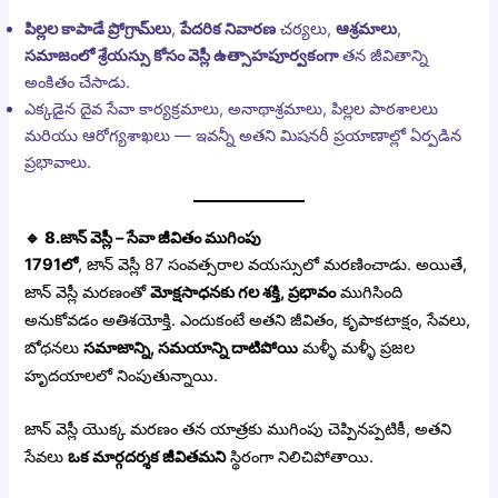
పిల్లల కాపాడే ప్రోగ్రామ్‌లు
,
పేదరిక నివారణ
చర్యలు,
ఆశ్రమాలు
,
సమాజంలో శ్రేయస్సు కోసం వెస్లీ ఉత్సాహపూర్వకంగా
తన జీవితాన్ని
అంకితం చేసాడు.
ఎక్కడైన దైవ సేవా కార్యక్రమాలు, అనాథాశ్రమాలు, పిల్లల పాఠశాలలు
మరియు ఆరోగ్యశాఖలు — ఇవన్నీ అతని మిషనరీ ప్రయాణాల్లో ఏర్పడిన
ప్రభావాలు.
🔹 8.
జాన్ వెస్లీ – సేవా జీవితం ముగింపు
1791లో
, జాన్ వెస్లీ 87 సంవత్సరాల వయస్సులో మరణించాడు. అయితే,
జాన్ వెస్లీ మరణంతో
మోక్షసాధనకు గల శక్తి, ప్రభావం
ముగిసింది
అనుకోవడం అతిశయోక్తి. ఎందుకంటే అతని జీవితం, కృపాకటాక్షం, సేవలు,
బోధనలు
సమాజాన్ని, సమయాన్ని దాటిపోయి
మళ్ళీ మళ్ళీ ప్రజల
హృదయాలలో నింపుతున్నాయి.
జాన్ వెస్లీ యొక్క మరణం తన యాత్రకు ముగింపు చెప్పినప్పటికీ, అతని
సేవలు
ఒక మార్గదర్శక జీవితమని
స్థిరంగా నిలిచిపోతాయి.