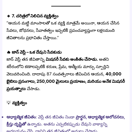
🔹
7. చరిత్రలో నిలిచిన వ్యక్తిత్వం
“ఆయన మట్టి మాంసాలతో ఒక వ్యక్తి మాత్రమే అయినా, ఆయన చేసిన
సేవలు, బోధనలు, సేవాతత్వం ఇప్పటికీ ప్రపంచవ్యాప్తంగా లక్షలమంది
జీవితాలను ప్రభావితం చేస్తాయి.”
🔥
జాన్ వెస్లీ – ఒక దేవుని సేవకుడు
జాన్ వెస్లీ తన జీవితాన్ని
మిషనరీ సేవకు అంకితం చేసాడు.
అతని
శరీరంలోని కణాలప్పటికీ కరుణ, ప్రేమ, ఆత్మీయ మార్పు స్పూర్తిని
వెలువరించింది. దాదాపు 87 సంవత్సరాలు జీవించిన ఆయన,
40,000
బైబిలు ప్రసంగాలు, 250,000 మైలులు ప్రయాణం, మరియు అనేక మిషనరీ
ప్రయత్నాలు
చేసాడు.
💡
వ్యక్తిత్వం
ఆధ్యాత్మిక జీవితం
: వెస్లీ తన జీవితం నిండా
ప్రార్థన, ఆధ్యాత్మిక ఆలోచనలు,
క్రీస్తు దృష్టితో
ఉన్నాడు. అతను ఎప్పటికప్పుడు దేవుని వాక్యాన్ని
అధ్యయనం చేసి, దానిని తన జీవితంలో అమలు చేసాడు.