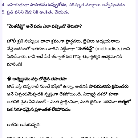
బహిరంగంగా
పాపాలను ఒప్పుకోడం
, పరిష్కార మార్గాలు అన్వేషించడం
ప్రతి పనిని దేవునికి అంకితం చేయడం
“మెతడిస్ట్” అనే పదం ఎలా వచ్చిందో తెలుసా?
హోలీ క్లబ్ సభ్యులు చాలా క్రమంగా ప్రార్థనలు, బైబిలు అధ్యయనాలు
చేస్తుండటంతో ఇతరులు వారిని ఎద్దేవాగా
“మెతడిస్ట్”
(methodists) అని
పిలిచేవారు. కానీ అదే పేరే తర్వాత ఒక గొప్ప ఆధ్యాత్మిక ఉద్యమానికి
మారింది!
🧠
ఆత్మజ్ఞానం పట్ల లోతైన తహతహ
జాన్ వెస్లీ చిన్ననాటి నుంచే భక్తిలో ఉన్నా, అతనికి
పాపములను క్షమించరు
అనే నిశ్చయమెప్పటికీ స్పష్టంగా లేకపోయింది. విద్యార్ధి దశలో కూడా
అతనికి శ్రమ ఏమిటంటే – ఎంత ప్రార్థించినా, ఎంత బైబిలు చదివినా
ఆత్మలో
ఒక నిగూఢమైన ప్రశాంతత లేకపోవడం
.
అతను అనుకున్నది: