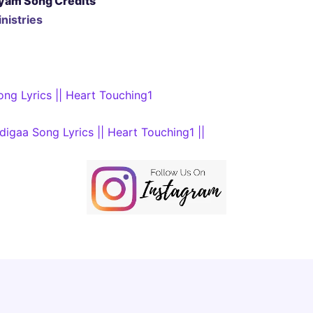
yam Song Credits
nistries
ng Lyrics || Heart Touching1
ddigaa Song Lyrics || Heart Touching1 ||