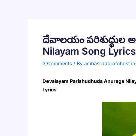
Skip
to
content
దేవాలయం పరిశుద్ధుల
Nilayam Song Lyrics
3 Comments
/ By
ambassadorofchrist.i
Devalayam Parishudhuda Anuraga Nilayam
Lyrics