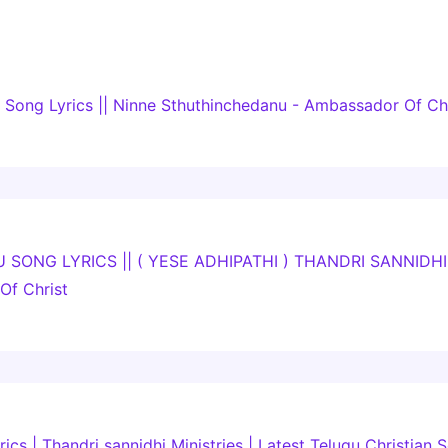
 Song Lyrics || Ninne Sthuthinchedanu - Ambassador Of Ch
SONG LYRICS || ( YESE ADHIPATHI ) THANDRI SANNIDHI
f Christ
cs | Thandri sannidhi Ministries | Latest Telugu Christia