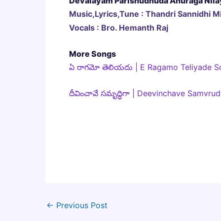
Devalayam Parishudhuda Anuraga Nila
Music,Lyrics,Tune : Thandri Sannidhi Mi
Vocals : Bro. Hemanth Raj
More Songs
ఏ రాగమో తెలియదు | E Ragamo Teliyade So
దీవించావే సమృద్ధిగా | Deevinchave Samvru
←
Previous Post