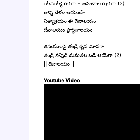
యేసయ్యే గురిగా – ఆనందాల ఝరిగా (2)
అన్ని వేళల ఆదరించే-
నిత్యాశ్రయం ఈ దేవాలయం
దేవాలయం ప్రార్ధనాలయం
తనయులపై తండ్రి కృప చూపగా
తండ్రి సన్నిధి మమతల ఒడి ఆయేగా (2)
|| దేవాలయం ||
Youtube Video