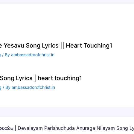
te Yesavu Song Lyrics || Heart Touching1
g
/ By
ambassadorofchrist.in
ong Lyrics | heart touching1
g
/ By
ambassadorofchrist.in
 నిలయం | Devalayam Parishudhuda Anuraga Nilayam Song Lyri