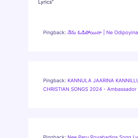
Lyrics”
Pingback:
నేను ఓడిపోయినా | Ne Odipoyina
Pingback:
KANNULA JAARINA KANNILLU 
CHRISTIAN SONGS 2024 - Ambassador O
Pingback:
Nee Peru Poyabadina Song Lyri