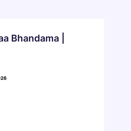
Naa Bhandama |
026