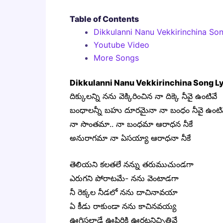
Table of Contents
Dikkulanni Nanu Vekkirinchina Son
Youtube Video
More Songs
Dikkulanni Nanu Vekkirinchina Song Ly
దిక్కులన్ని నను వెక్కిరించిన నా దిక్కె నీవై ఉంటివే
బంధాలన్నీ బహు దూరమైనా నా బంధం నీవై ఉంటివే
నా సొంతమా.. నా బంధమా ఆరాధన నీకే
అనురాగమా నా ఏసయ్యా ఆరాధనా నీకే
తెలియని కలతలే నన్ను తరుముచుండగా
ఎరుగని పోరాటమే- నను వెంటాడగా
నీ రెక్కల నీడలో నను దాచినావయా
ఏ కీడు రాకుండా నను కాచినవయ్య
ఊగిసలాడే ఊపిరికి ఊరటనిచ్చితివే