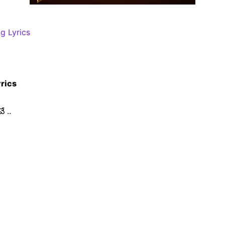
g Lyrics
rics
 ..