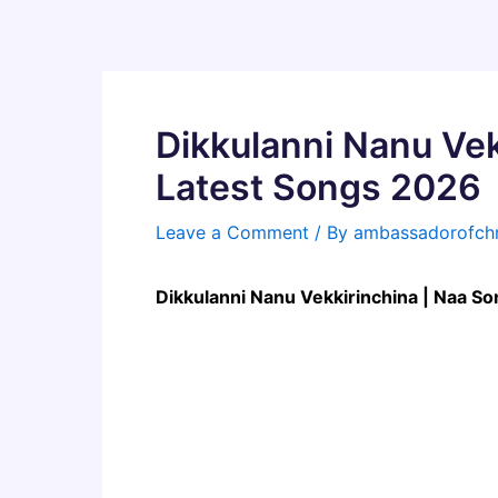
Skip
to
content
Dikkulanni Nanu Ve
Latest Songs 2026
Leave a Comment
/ By
ambassadorofchr
Dikkulanni Nanu Vekkirinchina | Naa S