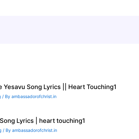
te Yesavu Song Lyrics || Heart Touching1
g
/ By
ambassadorofchrist.in
ong Lyrics | heart touching1
g
/ By
ambassadorofchrist.in