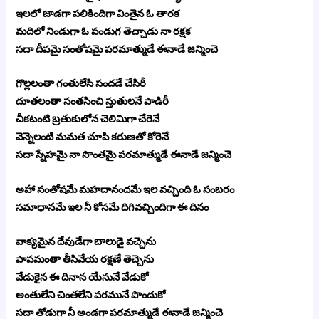
ఇలలో జాడగా పలికిందిగా వింతైన ఓ తారక
మదిలో నిండుగా ఓ పండుగ తెచ్చాడు నా రక్షక
సదా దీపమై సంతోషమై పరమాత్ముడే ఈనాడే జన్మించె
గొల్లలంతా గంతులేసి సందడే చేసిరీ
దూతలంతా సంతసించి స్తుతులనే పాడిరీ
చీకటంటి బ్రతుకులోన చెలిమిగా చేరెనే
వెన్నెలంటి మమత చూపి కరుణతో కోరెనే
సదా స్నేహమై నా సొంతమై పరమాత్ముడే ఈనాడే జన్మించె
అహా సంతోషమే మహదానందమే ఇల వచ్చింది ఓ సంబరం
సమాధానమే ఇల నీ కోసమే దిగివచ్చిందిగా ఈ దినం
వాక్యమైన దేవుడేగా బాలుడై వచ్చెను
పాపమంతా తీసివేయ రక్షణే తెచ్చెను
వేడుకైన ఈ దినాన యేసునే వేడుకో
అంతులేని చింతలేని పరమునే పొందుకో
సదా తోడుగా నీ అండగా పరమాత్ముడే ఈనాడే జన్మించె