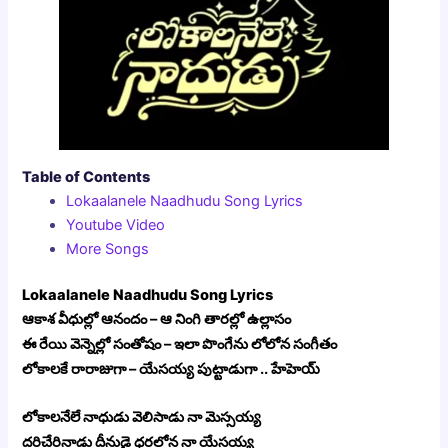
Table of Contents
Lokaalanele Naadhudu Song Lyrics
Youtube Video
More Songs
Lokaalanele Naadhudu Song Lyrics
ఆకాశ వీధుల్లో ఆనందం – ఆ నింగి తారల్లో ఉల్లాసం
ఈ రేయి వెన్నెల్లో సంతోషం – ఇలా పొంగేను లోలోన సంగీతం
లోకాలకే రారాజుగా – యేసయ్య పుట్టాడుగా .. హేహెయ్
లోకాలనేలే నాధుడు వెలిసాడు నా మెస్సయ్య
దరిచేరినాడు దీనుడై ధరలోన నా యేసయ్య