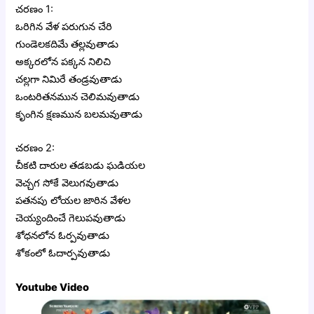
చరణం 1:
ఒరిగిన వేళ పరుగున చేరి
గుండెలకదిమే తల్లవుతాడు
అక్కరలోన పక్కన నిలిచి
చల్లగా నిమిరే తండ్రవుతాడు
ఒంటరితనమున చెలిమవుతాడు
కృంగిన క్షణమున బలమవుతాడు
చరణం 2:
చీకటి దారుల తడబడు ఘడియల
వెచ్చగ సోకే వెలుగవుతాడు
పతనపు లోయల జారిన వేళల
చెయ్యందించే గెలుపవుతాడు
శోధనలోన ఓర్పవుతాడు
శోకంలో ఓదార్పవుతాడు
Youtube Video