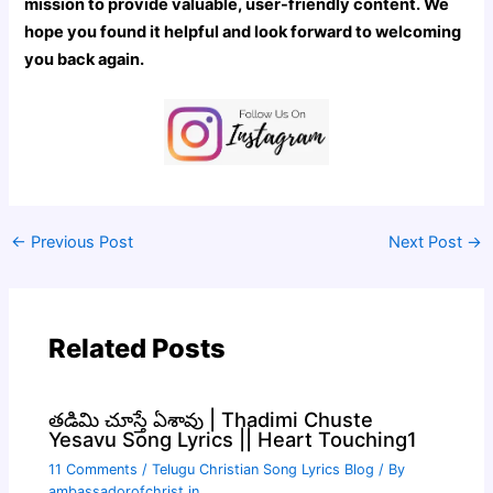
mission to provide valuable, user-friendly content. We
hope you found it helpful and look forward to welcoming
you back again.
←
Previous Post
Next Post
→
Related Posts
తడిమి చూస్తే ఏశావు | Thadimi Chuste
Yesavu Song Lyrics || Heart Touching1
11 Comments
/
Telugu Christian Song Lyrics Blog
/ By
ambassadorofchrist.in