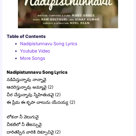
Table of Contents
Nadipistunnavu Song Lyrics
Youtube Video
More Songs
Nadipistunnavu Song Lyrics
నడిపిస్తున్నావు నాన్నావై
ఆదరిస్తున్నావు అమ్మావై (2)
చీర చేస్తున్నావు స్నేహితుడవై (2)
ఈ ప్రేమ ఈ కృపా చాలును యేసయ్య (2)
లోకనా నీ వెలుగునై
చీకటిలో నీ తేజస్సునై
దారితప్పిన వారికి దిక్సూచినై (2)