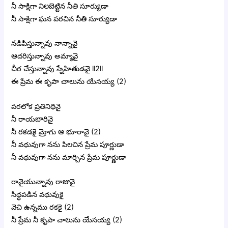
నీ సాక్షిగా నిలబెట్టిన నీతి సూర్యుడా
నీ సాక్షిగా ఘన పరచిన నీతి సూర్యుడా
నడిపిస్తున్నావు నాన్నావై
ఆదరిస్తున్నావు అమ్మావై
చీర చేస్తున్నావు స్నేహితుడవై ll2ll
ఈ ప్రేమ ఈ కృపా చాలును యేసయ్య (2)
పరలోక ప్రతినిధినై
నీ రాయబారినై
నీ రకడకై మ్రోగు ఆ భూరానై (2)
నీ వధువుగా నను పిలచిన ప్రేమ పూర్ణుడా
నీ వధువుగా నను మార్చిన ప్రేమ పూర్ణుడా
రానైయున్నావు రాజువై
సిద్ధపడిన వధువుకై
వెచి ఉన్నము రకకై (2)
నీ ప్రేమ నీ కృపా చాలును యేసయ్య (2)