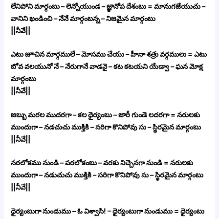
లేనిపోని మార్గంబు – లెన్నోయుండ – జ్ఞానోప దేశంబు = మానుగజేయుచు –
వానిని ఖండించి – నేనే మార్గంబన్న – నిజమైన మార్గంబు
||నీవే||
ఎటు జూచిన మార్గములే – మోసము చేయు – హీనా శత్రు వర్గములు = ఎటు
బోవ వలయునో నే – నేరుగానే వాడనై – కట కటయని యేడ్వా – ఘన మోక్ష
మార్గంబు
||నీవే||
జబ్బు మరల ముదరగా – కల ధైర్యంబు – జారీ గుండె లదరగా = నరులకు
ముందుగా – నడచుచు ముక్తికి – సరిగా కొనిపోవు సు – స్థిరమైన మార్గంబు
||నీవే||
నరలోకము నుండి – పరలోకంబు – వరకు నిచ్చెనగా నుండి = నరులకు
ముందుగా – నడుచుచు ముక్తికి – సరిగా కొనిపోవు సు – స్థిరమైన మార్గంబు
||నీవే||
ధైర్యంబుగా నుండుము – ఓ విశ్వాసి! – ధైర్యంబుగా నుండుము = ధైర్యంబు