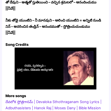
తో దేవుని – ఆత్మతో స్తుతియించి – వచ్చిన శ్రమలలో – ఆనందించుము
||నీవే||
నీకు తోడై యుంటిని – నీ మానవుని – ఆలించి యుంటిని = అన్నిటి నుండి
నిన్ – ఆదరించిన తండ్రిన్ – ఆనందముతో – స్తోత్రించుచుండుము
||నీవే||
Song Credits
More songs
దేవలోక స్తోత్రగానమ్ | Devaloka Sthothraganam Song Lyrics |
Adbuthasisters | Hanok Raj | Moses Dany | Bible Mission