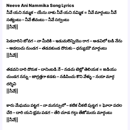
Neeve Ani Nammika Song Lyrics
నీవే యని నమ్మక – యేసు నాకు నీవే యని నమ్మిక = నీవే మార్గంబు నీవే
సత్యంబు – నీవే జీవంబు – నీవే సర్వంబు
||నీవే||
పెడదారిని బోవగ – నా మీదికి – ఇడుమలెన్నియొ రాగ – అడవిలో బడి నేను
– ఆడలుచు నుండగ – తడవకుండ దొరుకు – ధన్యుమౌ మార్గంబు
||నీవే||
తడవని దారి దొరుక – దానింబడి నే – నడచు టెట్లో తెలియక = జడియు
చుండగ నన్ను – జాగ్రత్తగా కడకు – నడిపించు కొని వేళ్ళు – నయా మార్గ
దర్శివి
||నీవే||
కారు మేఘము పట్టగ – నా మనస్సులో – కటిక చీకటి పుట్టగ = ఘోరా పదల
చేరి – దారి యని భ్రమ పడగ – తేరి చూడ గల్గు తేజోమయ మార్గంబు
||నీవే||