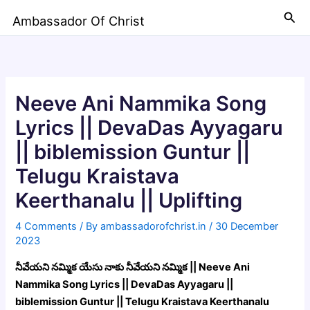
Skip
Sea
Ambassador Of Christ
to
content
Neeve Ani Nammika Song
Lyrics || DevaDas Ayyagaru
|| biblemission Guntur ||
Telugu Kraistava
Keerthanalu || Uplifting
4 Comments
/ By
ambassadorofchrist.in
/
30 December
2023
నీవేయని నమ్మిక యేసు నాకు నీవేయని నమ్మిక || Neeve Ani
Nammika Song Lyrics || DevaDas Ayyagaru ||
biblemission Guntur || Telugu Kraistava Keerthanalu