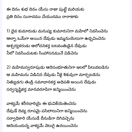
ఈ దినం శుభ దినం యేసు రాజు పుట్టే మరియకు
ప్రతి దినం సునాదము చేయుదము రారాజుకు
1) దైవ కుమారుడు మనుష్య కుమారునిగా మహిలో నివసించెను
ఆల్ఫా ఒమేగా అయిన దేవుడు ఇమ్మనుయెలుగా ఉధ్బవించెను
ఆశ్చర్యకరుడు ఆలోచనకర్త బలవంతుడైన దేవుడు
నీలో నివసించుటకు సింహాసనమునే విడిచెను
2) మహిమస్వరూపుడు ఆదిసంభూతునిగా ఇలలో పిలువబడెను
ఆ మహిమను విడిచిన దేవుడు నీకై శిశువుగా మార్చబడెను
నిత్యుడగు తండ్రి సమాధానకర్త అధిపతి అయిన దేవుడు
సర్వసృష్టికర్త మానవరూపిగా జన్మియించెను
వాక్యమే శరీరధారియై ఈ భువికేయెతెంచెను
దేవుడే దివ్య రూపమై పసిబాలునిగా జన్మియించెను
సర్వాధికారి యేసుడే దీనుడిగా దిగివచ్చెను
ఆదియందున్న వాక్యమే వెలుగై ఉదయించెను