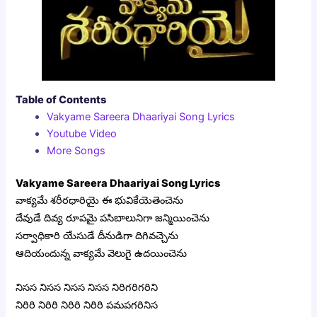
Table of Contents
Vakyame Sareera Dhaariyai Song Lyrics
Youtube Video
More Songs
Vakyame Sareera Dhaariyai Song Lyrics
వాక్యమే శరీరధారియై ఈ భువికేయెతెంచెను
దేవుడే దివ్య రూపమై పసిబాలునిగా జన్మియించెను
సర్వాధికారి యేసుడే దీనుడిగా దిగివచ్చెను
ఆదియందున్న వాక్యమే వెలుగై ఉదయించెను
నిసస నిసస నిసస నిసస నిరిగరిగరిని
నిరిరి నిరిరి నిరిరి నిరిరి పమపగరినిస