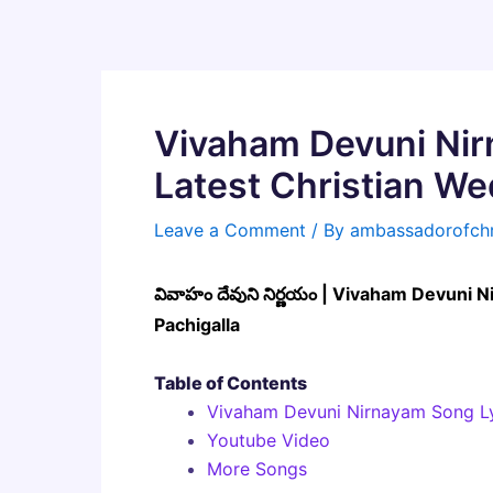
Skip
to
content
Vivaham Devuni Nir
Latest Christian W
Leave a Comment
/ By
ambassadorofchr
వివాహం దేవుని నిర్ణయం | Vivaham Devuni
Pachigalla
Table of Contents
Vivaham Devuni Nirnayam Song Ly
Youtube Video
More Songs