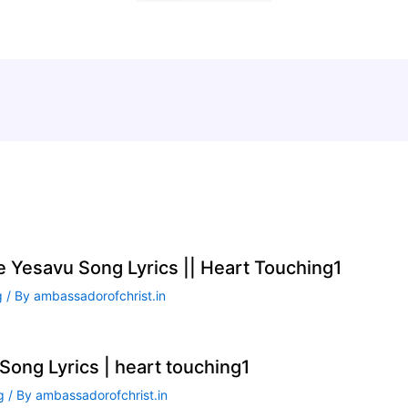
te Yesavu Song Lyrics || Heart Touching1
g
/ By
ambassadorofchrist.in
ong Lyrics | heart touching1
g
/ By
ambassadorofchrist.in