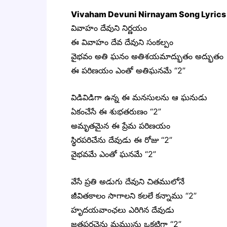
Vivaham Devuni Nirnayam Song Lyrics
వివాహం దేవుని నిర్ణయం
ఈ వివాహం దేవ దేవుని సంకల్పం
వైభవం అతి ఘనం అతిశయమాద్భుతం అద్భుతం
ఈ పరిణయం ఎంతో అతిఘనమే “2”
విడివిడిగా ఉన్న ఈ మనసులను ఆ ఘనుడు
ఏకంచేసే ఈ శుభతరుణం “2”
అమృతమైన ఈ ప్రేమ పరిణయం
స్థిరపరిచేను దేవుడు ఈ రోజు “2”
వైభవమే ఎంతో ఘనమే “2”
వేసే ప్రతి అడుగు దేవుని చితములోనే
జీవితకాలం సాగాలని కలలే కన్నాము “2”
హృదయవాంఛలు ఎరిగిన దేవుడు
జతపరచెను మమ్మును ఒకటిగా “2”