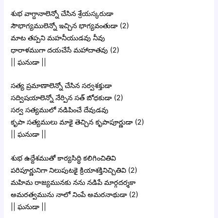
శుభ వాగ్దానాలెన్నో చేసిన శ్రేయస్కరుడా
సౌభాగ్యములెన్నో ఇచ్చిన భాగ్యవంతుడా (2)
మాట తప్పని మహనీయుడవు నీవు
ధారాళముగా దయచేసే మహాదాతవు (2)
|| ఘనుడా ||
సత్య ప్రమాణాలెన్నో చేసిన సర్వశక్తుడా
సద్విషయాలెన్నో నేర్పిన సత్ బోధకుడా (2)
సర్వ సత్యములో నడిపించే దేవుడవు
కృపా సత్యములు మాకై తెచ్చిన కృపాపూర్ణుడా (2)
|| ఘనుడా ||
శుభ ఉద్దేశముతో కార్యసిద్ధి కలిగించితివి
పరిపూర్ణునిగా నిలుపుటకై క్రియాశక్తినిచ్చితివి (2)
మహిమ రాజ్యమునకు నను నడిపే మార్గదర్శకా
అమరత్వమును నాలో నింపే అమరనాథుడా (2)
|| ఘనుడా ||