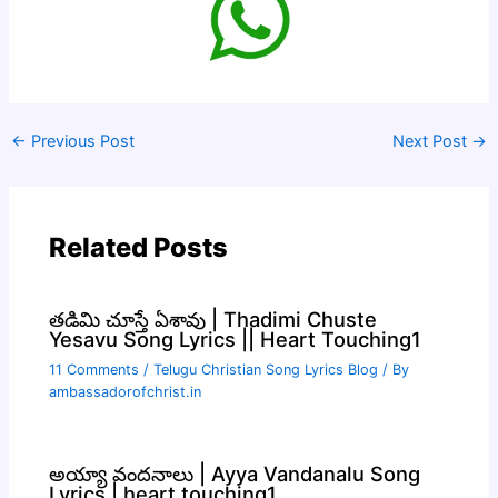
←
Previous Post
Next Post
→
Related Posts
తడిమి చూస్తే ఏశావు | Thadimi Chuste
Yesavu Song Lyrics || Heart Touching1
11 Comments
/
Telugu Christian Song Lyrics Blog
/ By
ambassadorofchrist.in
అయ్యా వందనాలు | Ayya Vandanalu Song
Lyrics | heart touching1