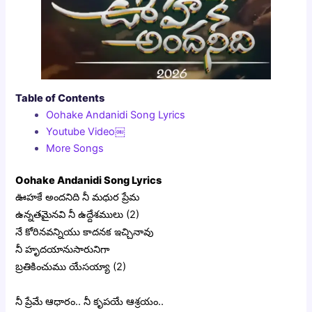
Table of Contents
Oohake Andanidi Song Lyrics
Youtube Video￼
More Songs
Oohake Andanidi Song Lyrics
ఊహకే అందనిది నీ మధుర ప్రేమ
‎ఉన్నతమైనవి నీ ఉద్దేశములు (2)
‎నే కోరినవన్నియు కాదనక ఇచ్చినావు
‎నీ హృదయానుసారునిగా
‎బ్రతికించుము యేసయ్యా (2)
‎నీ ప్రేమే ఆధారం.. నీ కృపయే ఆశ్రయం..