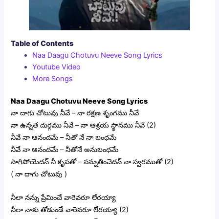
Table of Contents
Naa Daagu Chotuvu Neeve Song Lyrics
Youtube Video
More Songs
Naa Daagu Chotuvu Neeve Song Lyrics
నా దాగు చోటువు నీవే – నా రక్షణ శృంగము నీవే
నా ఉన్నత దుర్గము నీవే – నా ఆశ్రయ స్థానము నీవే (2)
నీవే నా ఆనందమే – నీతో నే నా బంధమే
నీవే నా ఆనందమే – నీతోనే అనుబంధమే
సాగిపోయెదన్ నీ కృపతో – సన్నుతించెదన్ నా స్వరముతో (2)
( నా దాగు చోటువు )
నీలా నన్ను ప్రేమించే వారెవరూ లేరయ్యా
నీలా నాకు తోడుండే వారెవరూ లేరయ్యా (2)