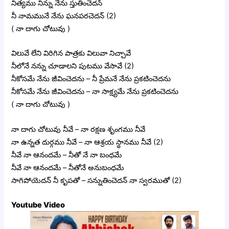
నిత్యము నిన్ను నేను స్తుతించెదన్
నీ నామమునే నేను ఘనపరచెదన్ (2)
( నా దాగు చోటువు )
విలువే లేని విరిగిన పాత్రకు విలువా నిచ్చావే
నీలోనే నన్ను చూడాలని పుటము వేసావే (2)
నీకోసమే నేను జీవించెదను – నీ ప్రేమనే నేను ప్రకటించెదను
నీకోసమే నేను జీవించెదను – నా సాక్ష్యమే నేను ప్రకటించెదను
( నా దాగు చోటువు )
నా దాగు చోటువు నీవే – నా రక్షణ శృంగము నీవే
నా ఉన్నత దుర్గము నీవే – నా ఆశ్రయ స్థానము నీవే (2)
నీవే నా ఆనందమే – నీతో నే నా బంధమే
నీవే నా ఆనందమే – నీతోనే అనుబంధమే
సాగిపోయెదన్ నీ కృపతో – సన్నుతించెదన్ నా స్వరముతో (2)
Youtube Video