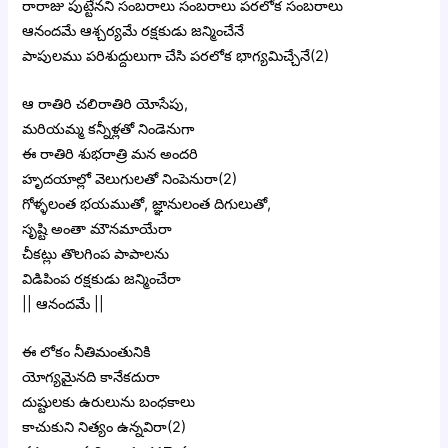
రారాజు పుట్టేనని సంబరాలు సంబరాలు పరలోక సంబరాలు
ఆనందమే ఆశ్చర్యమే రక్షకుడు జన్మించేనే
పాపులము పరిశుద్దులుగా చేసి పరలోక భాగ్యమిచ్చేనే(2)
ఆ రాతిరి చలిరాతిరి యోసేపు,
మరియమ్మ కన్నీళ్లతో నిండెనుగా
ఈ రాతిరి శుభరాత్రి మన అందరి
హృదయాల్లో వెలుగులతో నింపెనురా(2)
గోళ్ళలంత భయముతో, జ్ఞానులంత దిగులుతో,
సృష్టి అంతా మౌనమాయేరా
చీకట్లు తొలగింప పాపాలను
విడిపింప రక్షకుడు జన్మించేరా
|| ఆనందమే ||
ఈ లోకం నీతిమంతునికి
యోగ్యమైనది కానేకదురా
దుష్టులకు ఉరులును బంధకాలు
కాచుకుని నిత్యం ఉన్నవిరా(2)