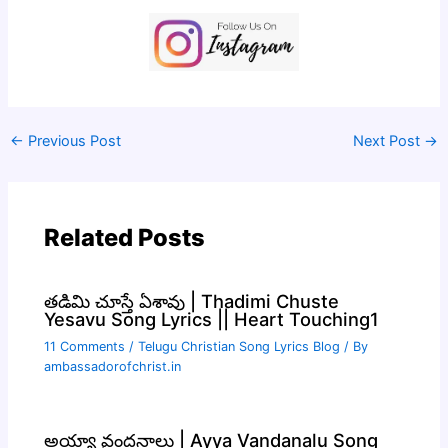
←
Previous Post
Next Post
→
Related Posts
తడిమి చూస్తే ఏశావు | Thadimi Chuste
Yesavu Song Lyrics || Heart Touching1
11 Comments
/
Telugu Christian Song Lyrics Blog
/ By
ambassadorofchrist.in
అయ్యా వందనాలు | Ayya Vandanalu Song