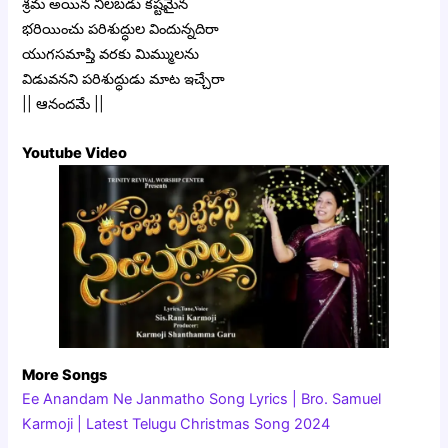
శ్రమ అయిన నిలబడు కష్టమైన
భరియించు పరిశుద్ధుల విందున్నదిరా
యుగసమాప్తి వరకు మిమ్ములను
విడువనని పరిశుద్ధుడు మాట ఇచ్చేరా
|| ఆనందమే ||
Youtube Video
More Songs
Ee Anandam Ne Janmatho Song Lyrics | Bro. Samuel
Karmoji | Latest Telugu Christmas Song 2024