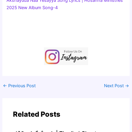
Akshayuda Naa Yesayya Song Lyrics | Hosanna Ministries
2025 New Album Song-4
సాగిపో ముందుకు –
స్థితి ఏదైనా నిలవకు – 2
కష్టాలైన – శ్రమలెదురైన -2
←
Previous Post
Next Post
→
Related Posts