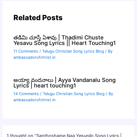
Related Posts
తడిమి చూస్తే ఏశావు | Thadimi Chuste
Yesavu Song Lyrics || Heart Touching1
11 Comments
/
Telugu Christian Song Lyrics Blog
/ By
ambassadorofchrist.in
అయ్యా వందనాలు | Ayya Vandanalu Song
Lyrics | heart touching1
14 Comments
/
Telugu Christian Song Lyrics Blog
/ By
ambassadorofchrist.in
1 thought on “Santhoshame Naa Yesunilo Song Lyrics |