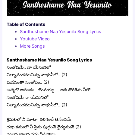
Table of Contents
Santhoshame Naa Yesunilo Song Lyrics
Youtube Video
More Songs
Santhoshame Naa Yesunilo Song Lyrics
సంతోషమే.. నా యేసునిలో
నిత్యానందమునిచ్చు నాధునీలో.. (2)
మనసంతా సంతోషం.. (2)
ఆత్మలో ఆనందం.. యేసయ్య…. అది దొరికెను నీలో..
సంతోషమే నా యేసునిలో
నిత్యానందమునిచ్చు నాధునీలో.. (2)
శ్రమలలో నీ మాటా, కలిగించే ఆనందమే
దుఖ:కములో నీ ప్రేమ పుట్టించే ధైర్యమునే (2)
వ్యదైన బాధైన నను వీడిపోడు