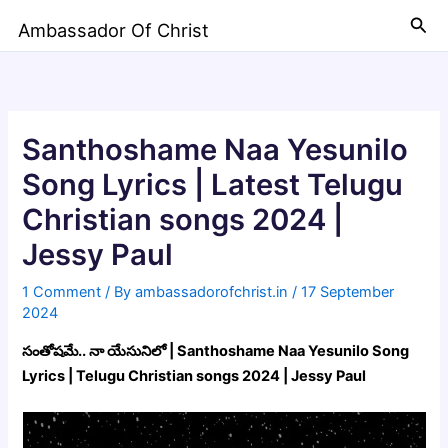
Skip
Sea
Ambassador Of Christ
to
content
Santhoshame Naa Yesunilo
Song Lyrics | Latest Telugu
Christian songs 2024 |
Jessy Paul
1 Comment
/ By
ambassadorofchrist.in
/
17 September
2024
సంతోషమే.. నా యేసునిలో | Santhoshame Naa Yesunilo Song
Lyrics | Telugu Christian songs 2024 | Jessy Paul