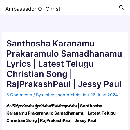
Skip
Sea
Ambassador Of Christ
to
content
Santhosha Karanamu
Prakaramulo Samadhanamu
Lyrics | Latest Telugu
Christian Song |
RajPrakashPaul | Jessy Paul
5 Comments
/ By
ambassadorofchrist.in
/
26 June 2024
సంతోషకారణము ప్రాకరములో సమాధానము | Santhosha
Karanamu Prakaramulo Samadhanamu | Latest Telugu
Christian Song | RajPrakashPaul | Jessy Paul