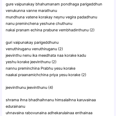
gure vaipunakay bhahumanam pondhaga parigeddhun
venukunna vanne marathunu
mundhuna vatene korakay neynu vegira padadhunu
nanu preminchena yeshune chuthunu
nakai pranam echina prabune vembhadinthunu (2)
guri vaipunakay parigeddhunu
venuthiruganu venuthiruganu (2)
jeevinthu nenu ika meedhata naa korake kadu
yeshu korake jeevinthunu (2)
nannu preminchina Prabhu yesu korake
naakai praanamichchina priya yesu korake (2)
jeevinthunu jeevinthunu (4)
shrama ihna bhadhaihnanu himsalaihna karuvainaa
edurainanu
uhnavaina rabovunaina adhekarulainaa enthainaa