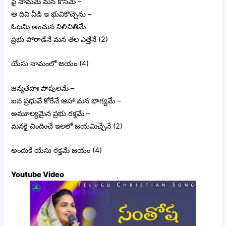
పై నామమే మన కోసమే –
ఆ దివి వీడి ఇ భువికొచ్చెను –
ఓటమి అంచున నిలిచితిమే
ప్రభు పోరాడేనే మన తల ఎత్తేనే (2)
యేసు నామంలో జయం (4)
జన్మతహః పాపులమే –
ఐన ప్రభువే కోరేనే ఆహా మన భాగ్యమే –
అమూల్యమైన ప్రభు రక్తమే –
మనకై చిందించే ఇలలో జయమిచ్చేనే (2)
అందుకే యేసు రక్తమే జయం (4)
Youtube Video