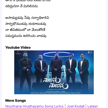
ఈ లోక ధనము నను విడచి పోయి
దరిద్రునిగా నే మిగిలినను
అసాధ్యుడవు నీవు సర్వాధికారివి
సార్వభౌముడవు దయాలుడవు
నా జీవితములో నా మేలుకోరకే
సమస్తమును జరిగించు వాడవు
Youtube Video
More Songs
Noothana Hrudhayamu Song Lyrics | Joel Kodali | Latest