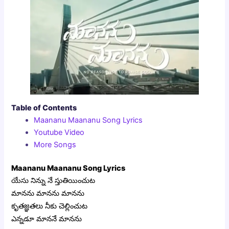
Table of Contents
Maananu Maananu Song Lyrics
Youtube Video
More Songs
Maananu Maananu Song Lyrics
యేసు నిన్ను నే స్తుతియించుట
మానను మానను మానను
కృతజ్ఞతలు నీకు చెల్లించుట
ఎన్నడూ మాననే మానను