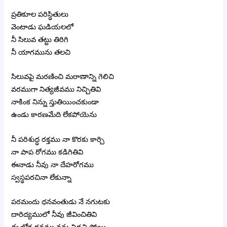
ప్రతికూల పరిస్థితులు
వెంటాడు ఘడియలలో
నీ సిలువ తట్టు తిరిగి
నీ యాగమును తలచి
సిలువపై మరణించి మరాణాన్ని గెలిచి
వరముగా నిత్యజీవము నిచ్చితివి
నాకింక నిన్ను స్తుతియించకుండా
ఉండు కారణమేది లేకపోయెను
నీ పరిశుద్ధ రక్తము నా కొరకు కార్చి
నా పాప రోగము కడిగితివి
ఈనాడు నీవు నా దేహరోగము
స్వస్థపరచినా లేకున్నా
పరమందు ధనవంతుడు నే నగుటకు
దారిద్యములో నీవు జీవించితివి