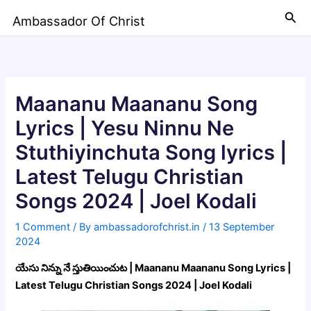
Skip
Sea
Ambassador Of Christ
to
content
Maananu Maananu Song
Lyrics | Yesu Ninnu Ne
Stuthiyinchuta Song lyrics |
Latest Telugu Christian
Songs 2024 | Joel Kodali
1 Comment
/ By
ambassadorofchrist.in
/
13 September
2024
యేసు నిన్ను నే స్తుతియించుట | Maananu Maananu Song Lyrics |
Latest Telugu Christian Songs 2024 | Joel Kodali