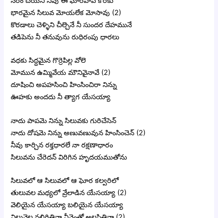
నేరం చేయని నీవు ఈ ఘోరపాపి కొరకు
భారమైన సిలువ మోయలేక మోసావు (2)
కొరడాలు చెళ్ళిని చీల్చెనే నీ సుందర దేహమునే
తడిపెను నీ తనువును రుధిరంపు ధారలు
వధకు సిద్దమైన గొర్రెపిల్ల వోలె
మోమున ఉమ్మివేయ మౌనివైనావే (2)
దూషించి అపహసించి హింసించిరా నిన్ను
ఊహకు అందదు నీ త్యాగ యేసయ్యా
నాదు పాపమె నిన్ను సిలువకు గురిచేసెన్
నాదు దోషమె నిన్ను అణువణువున హింసించెన్ (2)
నీవు కార్చిన రక్తధారలే నా రక్షణాధారం
సిలువను చేరెదన్ విరిగిన హృదయముతోను
సిలువలో ఆ సిలువలో ఆ ఘోర కల్వరిలో
తులువల మధ్యలో వ్రేలాడిన యేసయ్యా (2)
వెలియైన యేసయ్యా బలియైన యేసయ్యా
నిలువెల్ల నలిగితివా నీవెంతో అలసితివా (2)