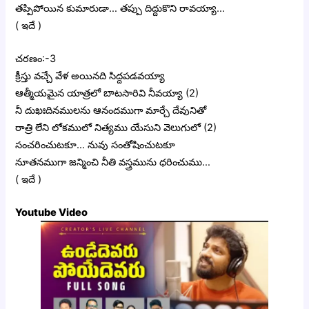
తప్పిపోయిన కుమారుడా… తప్పు దిద్దుకొని రావయ్యా…
( ఇదే )
చరణం:-3
క్రీస్తు వచ్చే వేళ అయినది సిద్దపడవయ్యా
ఆత్మీయమైన యాత్రలో బాటసారివి నీవయ్యా (2)
నీ దుఖఃదినములను ఆనందముగా మార్చే దేవునితో
రాత్రి లేని లోకములో నిత్యము యేసుని వెలుగులో (2)
సంచరించుటకూ… నువు సంతోషించుటకూ
నూతనముగా జన్మించి నీతి వస్త్రమును ధరించుము…
( ఇదే )
Youtube Video