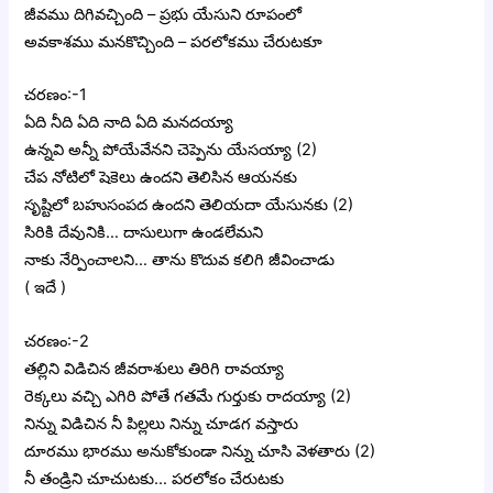
జీవము దిగివచ్చింది – ప్రభు యేసుని రూపంలో
అవకాశము మనకొచ్చింది – పరలోకము చేరుటకూ
చరణం:-1
ఏది నీది ఏది నాది ఏది మనదయ్యా
ఉన్నవి అన్నీ పోయేవేనని చెప్పెను యేసయ్యా (2)
చేప నోటిలో షెకెలు ఉందని తెలిసిన ఆయనకు
సృష్టిలో బహుసంపద ఉందని తెలియదా యేసునకు (2)
సిరికి దేవునికి… దాసులుగా ఉండలేమని
నాకు నేర్పించాలని… తాను కొదువ కలిగి జీవించాడు
( ఇదే )
చరణం:-2
తల్లిని విడిచిన జీవరాశులు తిరిగి రావయ్యా
రెక్కలు వచ్చి ఎగిరి పోతే గతమే గుర్తుకు రాదయ్యా (2)
నిన్ను విడిచిన నీ పిల్లలు నిన్ను చూడగ వస్తారు
దూరము భారము అనుకోకుండా నిన్ను చూసి వెళతారు (2)
నీ తండ్రిని చూచుటకు… పరలోకం చేరుటకు