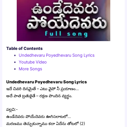
Table of Contents
Undedhevaru Poyedhevaru Song Lyrics
Youtube Video
More Songs
Undedhevaru Poyedhevaru Song Lyrics
ఇదే చివరి దినమైతే – ఎటు వైపో నీ ప్రయాణం…
అదే పాత బ్రతుకైతే – రక్షణ పొందిన వ్యర్థం.
పల్లవి:-
ఉండేదెవరు పోయేదెవరు ఊగిసలాటలో…
మరణము తెచ్చుకున్నాము కదా ఏదేను తోటలో (2)