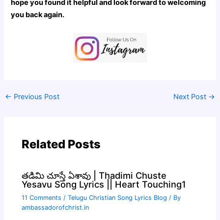
hope you found it helpful and look forward to welcoming
you back again.
←
Previous Post
Next Post
→
Related Posts
తడిమి చూస్తే ఏశావు | Thadimi Chuste
Yesavu Song Lyrics || Heart Touching1
11 Comments
/
Telugu Christian Song Lyrics Blog
/ By
ambassadorofchrist.in