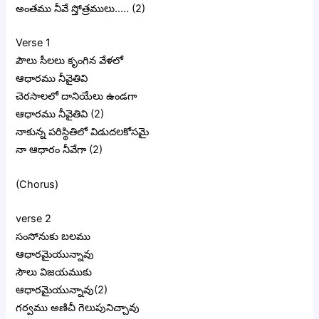
అంతము నీవే స్తోత్రములు….. (2)
Verse 1
పౌలు సీలలు కృంగిన వేళలో
ఆధారము నీవైతివి
చెరసాలలో దానియేలు ఉండగా
ఆధారము నీవైతివి (2)
నాకున్న పరిస్థితిలో విడుదలకోసమై
నా ఆధారం నీవేగా (2)
(Chorus)
verse 2
సంసోనుకు బలము
ఆధారమైయున్నావు
సౌలు విజయముకు
ఆధారమైయున్నావు(2)
గర్వము అణిచీ గెలుపునిచ్చావు