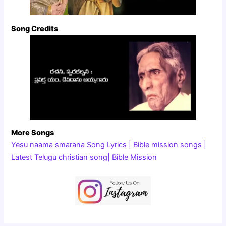
Song Credits
More Songs
Yesu naama smarana Song Lyrics | Bible mission songs |
Latest Telugu christian song| Bible Mission