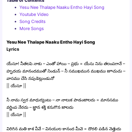
Table of Contents
Yesu Nee Thalape Naaku Entho Hayi Song
Youtube Video
Song Credits
More Songs
Yesu Nee Thalape Naaku Entho Hayi Song
Lyrics
యేసూ! నీతలపె నాకు – ఎంతో హాయి – ప్రభు = యేసు నిను తలంపగానే –
హృదయ మానందముతో నిండున్ – నీ సముఖమున ముఖము జూచుచు –
వాసము చేసి నపుడెట్లుండునో
|| యేసూ ||
నీ నామ స్వర మాధుర్యంబు – నా నాలుక పాడంజాలదు = మానసము
వర్ణింప నేరదు – జ్ఞాన శక్తి కనుగొన జాలదు
|| యేసూ ||
విరిగిన మతి కాశ వీవే – వినయుల కానంద మీవె = దొరలి పడిన నెత్తుదు