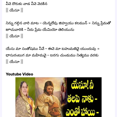
వీవె దొరుకు వాడ వీవె వెదకిన
|| యేసూ ||
నిన్ను గల్గిన వారి మాట – యెన్నలేవు జిహ్వయు కలమున్ = నిన్ను ప్రేమతో
జూచువారికి – నీదు ప్రేమ యేమియో తెలియును
|| యేసూ ||
యేసు మా సంతోషము నీవే – ఈవె మా బహుమతివై యుందువు =
భాసురంబుగ మా మహిమవై – బరగు చుండుము నిత్యము వరకు
|| యేసూ ||
Youtube Video