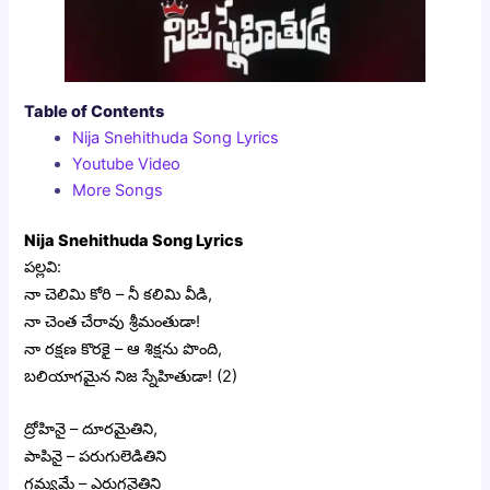
Table of Contents
Nija Snehithuda Song Lyrics
Youtube Video
More Songs
Nija Snehithuda Song Lyrics
పల్లవి:
నా చెలిమి కోరి – నీ కలిమి వీడి,
నా చెంత చేరావు శ్రీమంతుడా!
నా రక్షణ కొరకై – ఆ శిక్షను పొంది,
బలియాగమైన నిజ స్నేహితుడా! (2)
ద్రోహినై – దూరమైతిని,
పాపినై – పరుగులెడితిని
గమ్యమే – ఎరుగనైతిని