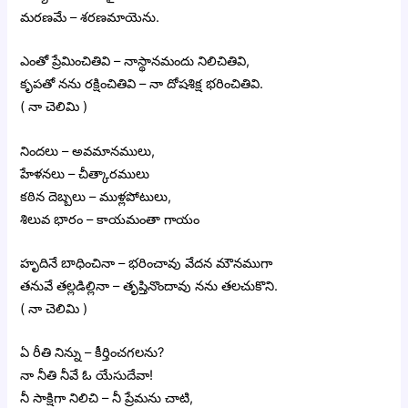
మరణమే – శరణమాయెను.
ఎంతో ప్రేమించితివి – నాస్థానమందు నిలిచితివి,
కృపతో నను రక్షించితివి – నా దోషశిక్ష భరించితివి.
( నా చెలిమి )
నిందలు – అవమానములు,
హేళనలు – చీత్కారములు
కఠిన దెబ్బలు – ముళ్లపోటులు,
శిలువ భారం – కాయమంతా గాయం
హృదినే బాధించినా – భరించావు వేదన మౌనముగా
తనువే తల్లడిల్లినా – తృప్తినొందావు నను తలచుకొని.
( నా చెలిమి )
ఏ రీతి నిన్ను – కీర్తించగలను?
నా నీతి నీవే ఓ యేసుదేవా!
నీ సాక్షిగా నిలిచి – నీ ప్రేమను చాటి,