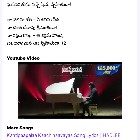
ఘనపరతును నిన్నే ప్రియ స్నేహితుడా!
నా చెలిమి కోరి – నీ కలిమి వీడి,
నా చెంత చేరావు శ్రీమంతుడా!
నా రక్షణ కొరకై – ఆ శిక్షను పొంది,
బలియాగమైన నిజ స్నేహితుడా! (2)
Youtube Video
More Songs
Kantipaapalaa Kaachinaavayaa Song Lyrics | HADLEE