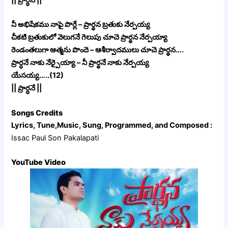
|| ప్రార్ధనే ||
నీ అభిషేకము నాపై పొర్లే – ప్రార్థన బ్రతుకు నేర్పయ్య
చీకటి బ్రతుకులో వెలుగనే గెలుపు చూచె ప్రార్థన నేర్పయ్యా
రెండంతలుగా ఆత్మను పొందె – ఆశీర్వాదములు చూచె ప్రార్థన….
ప్రార్ధనే నాకు నేర్పైయ్యా – నీ ప్రార్థనే నాకు నేర్పయ్య
యేసయ్య…..(12)
|| ప్రార్ధనే ||
Songs Credits
Lyrics, Tune,Music, Sung, Programmed, and Composed :
Issac Paul Son Pakalapati
YouTube Video