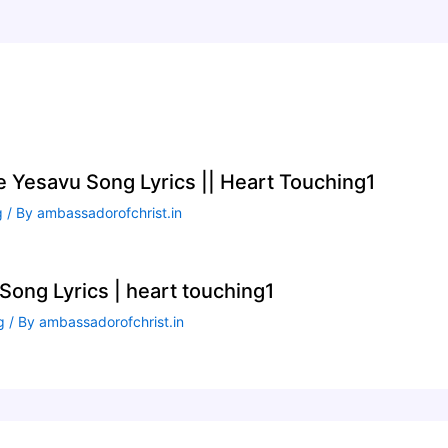
te Yesavu Song Lyrics || Heart Touching1
g
/ By
ambassadorofchrist.in
ong Lyrics | heart touching1
g
/ By
ambassadorofchrist.in