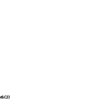
కు(2)