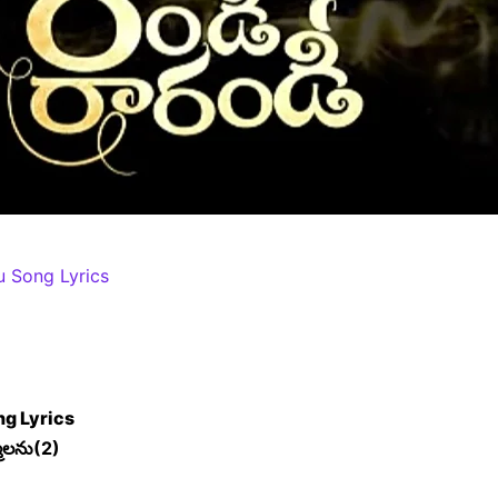
 Song Lyrics
g Lyrics
ములను(2)