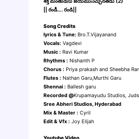
శక్తి మంతుడేసు జయమునిచ్చునతడు (2)
|| రండీ…. రండి||
Song Credits
lyrics & Tune:
Bro.T.Vijayanand
Vocals:
Vagdevi
Music :
Ravi Kumar
Rhythms :
Nishanth P
Chorus :
Priya prakash and Sheebha Ran
Flutes :
Nathan Garu,Murthi Garu
Shennai :
Ballesh garu
Recorded @
Krupamayudu Studios, Juds
Sree Abheri Studios, Hyderabad
Mix & Master :
Cyril
Edit & Vfx :
Joy Elijah
Youtube Video