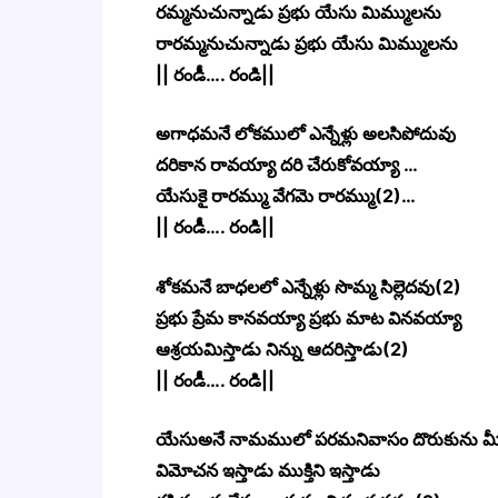
రమ్మనుచున్నాడు ప్రభు యేసు మిమ్ములను
రారమ్మనుచున్నాడు ప్రభు యేసు మిమ్ములను
|| రండీ…. రండి||
అగాధమనే లోకములో ఎన్నేళ్లు అలసిపోదువు
దరికాన రావయ్యా దరి చేరుకోవయ్యా …
యేసుకై రారమ్ము వేగమె రారమ్ము(2)…
|| రండీ…. రండి||
శోకమనే బాధలలో ఎన్నేళ్లు సొమ్మ సిల్లెదవు(2)
ప్రభు ప్రేమ కానవయ్యా ప్రభు మాట వినవయ్యా
ఆశ్రయమిస్తాడు నిన్ను ఆదరిస్తాడు(2)
|| రండీ…. రండి||
యేసుఅనే నామములో పరమనివాసం దొరుకును మీ
విమోచన ఇస్తాడు ముక్తిని ఇస్తాడు