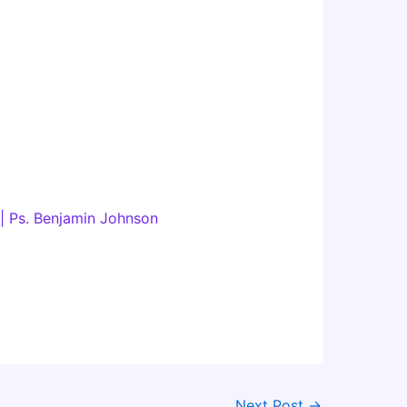
 | Ps. Benjamin Johnson
Next Post
→